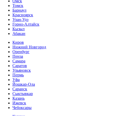
Омск
Томск
Барнаул
Красноярск
Улан-Удэ
Горно-Алтайск
Кызыл
Абакан
Киров
Нижний Новгород
Оренбург
Пенза
Самара
Саратов
Ульяновск
Пермь
Уфа
Йошкар-Ола
Саранск
Сыктывкар
Казань
Ижевск
Чебоксары