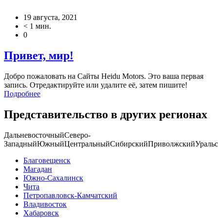
19 августа, 2021
< 1 мин.
0
Привет, мир!
Добро пожаловать на Сайты Heidu Motors. Это ваша первая
запись. Отредактируйте или удалите её, затем пишите!
Подробнее
Представительство в других регионах
Дальневосточный
Северо-
Западный
Южный
Центральный
Сибирский
Приволжский
Ураль
Благовещенск
Магадан
Южно-Сахалинск
Чита
Петропавловск-Камчатский
Владивосток
Хабаровск