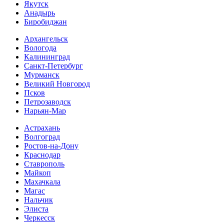
Якутск
Анадырь
Биробиджан
Архангельск
Вологода
Калининград
Санкт-Петербург
Мурманск
Великий Новгород
Псков
Петрозаводск
Нарьян-Мар
Астрахань
Волгоград
Ростов-на-Дону
Краснодар
Ставрополь
Майкоп
Махачкала
Магас
Нальчик
Элиста
Черкесск