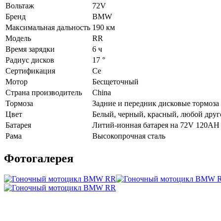
Вольтаж
72V
Бренд
BMW
Максимальная дальность
190 км
Модель
RR
Время зарядки
6 ч
Радиус дисков
17 °
Сертификация
Ce
Мотор
Бесщеточный
Страна производитель
China
Тормоза
Задние и передник дисковые тормоза
Цвет
Белый, черный, красный, любой друго
Батарея
Литий-ионная батарея на 72V 120AH
Рама
Высокопрочная сталь
Фотогалерея