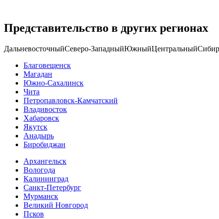
Представительство в других регионах
Дальневосточный
Северо-Западный
Южный
Центральный
Сибир
Благовещенск
Магадан
Южно-Сахалинск
Чита
Петропавловск-Камчатский
Владивосток
Хабаровск
Якутск
Анадырь
Биробиджан
Архангельск
Вологода
Калининград
Санкт-Петербург
Мурманск
Великий Новгород
Псков