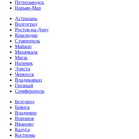
Петрозаводск
Нарьян-Мар
Астрахань
Волгоград
Ростов-на-Дону
Краснодар
Ставрополь
Майкоп
Махачкала
Магас
Нальчик
Элиста
Черкесск
Владикавказ
Грозный
Симферополь
Белгород
Брянск
Владимир
Воронеж
Иваново
Калуга
Кострома