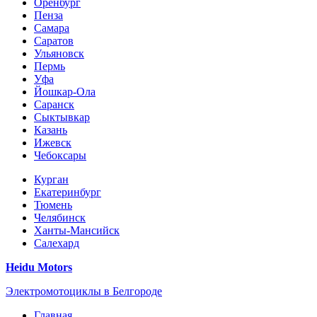
Оренбург
Пенза
Самара
Саратов
Ульяновск
Пермь
Уфа
Йошкар-Ола
Саранск
Сыктывкар
Казань
Ижевск
Чебоксары
Курган
Екатеринбург
Тюмень
Челябинск
Ханты-Мансийск
Салехард
Heidu Motors
Электромотоциклы в Белгороде
Главная