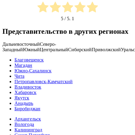
5
/ 5.
1
Представительство в других регионах
Дальневосточный
Северо-
Западный
Южный
Центральный
Сибирский
Приволжский
Ураль
Благовещенск
Магадан
Южно-Сахалинск
Чита
Петропавловск-Камчатский
Владивосток
Хабаровск
Якутск
Анадырь
Биробиджан
Архангельск
Вологода
Калининград