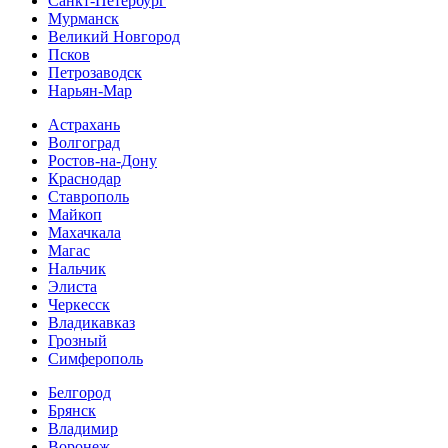
Санкт-Петербург
Мурманск
Великий Новгород
Псков
Петрозаводск
Нарьян-Мар
Астрахань
Волгоград
Ростов-на-Дону
Краснодар
Ставрополь
Майкоп
Махачкала
Магас
Нальчик
Элиста
Черкесск
Владикавказ
Грозный
Симферополь
Белгород
Брянск
Владимир
Воронеж