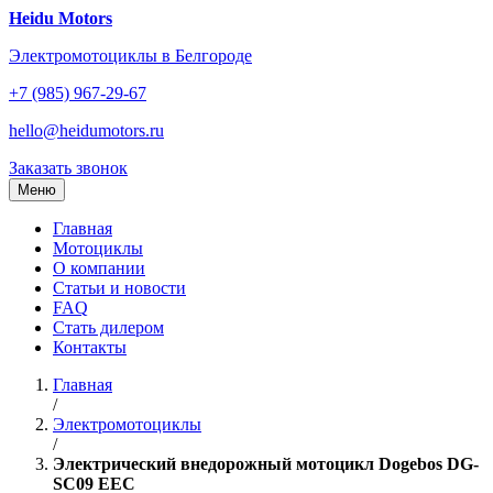
Перейти
Heidu Motors
к
Электромотоциклы в Белгороде
содержанию
+7 (985) 967-29-67
hello@heidumotors.ru
Заказать звонок
Меню
Главная
Мотоциклы
О компании
Статьи и новости
FAQ
Стать дилером
Контакты
Главная
/
Электромотоциклы
/
Электрический внедорожный мотоцикл Dogebos DG-
SC09 EEC