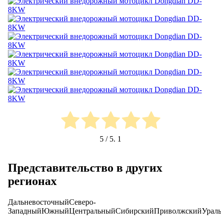
5
/ 5.
1
Представительство в других
регионах
Дальневосточный
Северо-
Западный
Южный
Центральный
Сибирский
Приволжский
Урал