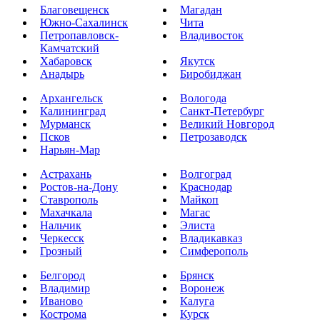
Благовещенск
Магадан
Южно-Сахалинск
Чита
Петропавловск-
Владивосток
Камчатский
Хабаровск
Якутск
Анадырь
Биробиджан
Архангельск
Вологода
Калининград
Санкт-Петербург
Мурманск
Великий Новгород
Псков
Петрозаводск
Нарьян-Мар
Астрахань
Волгоград
Ростов-на-Дону
Краснодар
Ставрополь
Майкоп
Махачкала
Магас
Нальчик
Элиста
Черкесск
Владикавказ
Грозный
Симферополь
Белгород
Брянск
Владимир
Воронеж
Иваново
Калуга
Кострома
Курск