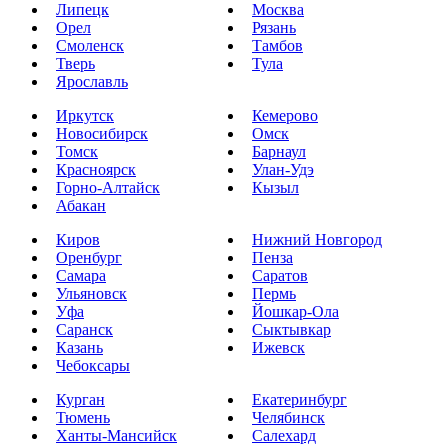
Липецк
Москва
Орел
Рязань
Смоленск
Тамбов
Тверь
Тула
Ярославль
Иркутск
Кемерово
Новосибирск
Омск
Томск
Барнаул
Красноярск
Улан-Удэ
Горно-Алтайск
Кызыл
Абакан
Киров
Нижний Новгород
Оренбург
Пенза
Самара
Саратов
Ульяновск
Пермь
Уфа
Йошкар-Ола
Саранск
Сыктывкар
Казань
Ижевск
Чебоксары
Курган
Екатеринбург
Тюмень
Челябинск
Ханты-Мансийск
Салехард