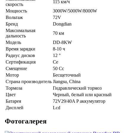
115 км/ч
скорость
Мощность
3000W/5000W/8000W
Вольтаж
72V
Бренд
Dongdian
Максимальная
70 км
дальность
Модель
DD-8KW
Время зарядки
8-10 ч
Радиус дисков
12 °
Сертификация
Ce
Смещение
50 Cc
Мотор
Бесщеточный
Страна производитель
Jiangsu, China
Тормоза
Гидравлический тормоз
Цвет
Черный, белый или красный
Батарея
72V29/40A P аккумулятор
Дисплей
Lcd
Фотогалерея