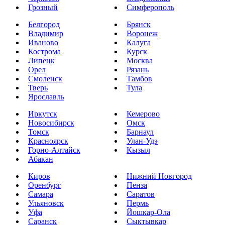
Грозный
Симферополь
Белгород
Брянск
Владимир
Воронеж
Иваново
Калуга
Кострома
Курск
Липецк
Москва
Орел
Рязань
Смоленск
Тамбов
Тверь
Тула
Ярославль
Иркутск
Кемерово
Новосибирск
Омск
Томск
Барнаул
Красноярск
Улан-Удэ
Горно-Алтайск
Кызыл
Абакан
Киров
Нижний Новгород
Оренбург
Пенза
Самара
Саратов
Ульяновск
Пермь
Уфа
Йошкар-Ола
Саранск
Сыктывкар