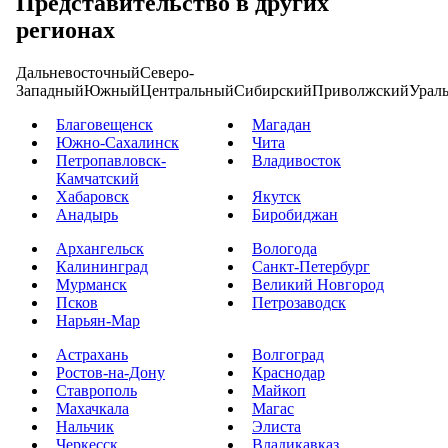
Представительство в других
регионах
Дальневосточный
Северо-
Западный
Южный
Центральный
Сибирский
Приволжский
Урал
Благовещенск
Магадан
Южно-Сахалинск
Чита
Петропавловск-
Владивосток
Камчатский
Хабаровск
Якутск
Анадырь
Биробиджан
Архангельск
Вологода
Калининград
Санкт-Петербург
Мурманск
Великий Новгород
Псков
Петрозаводск
Нарьян-Мар
Астрахань
Волгоград
Ростов-на-Дону
Краснодар
Ставрополь
Майкоп
Махачкала
Магас
Нальчик
Элиста
Черкесск
Владикавказ