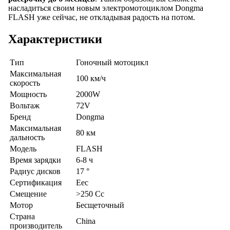
насладиться своим новым электромотоциклом Dongma
FLASH уже сейчас, не откладывая радость на потом.
Характеристики
Тип
Гоночный мотоцикл
Максимальная
100 км/ч
скорость
Мощность
2000W
Вольтаж
72V
Бренд
Dongma
Максимальная
80 км
дальность
Модель
FLASH
Время зарядки
6-8 ч
Радиус дисков
17 °
Сертификация
Eec
Смещение
>250 Cc
Мотор
Бесщеточный
Страна
China
производитель