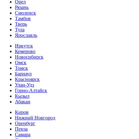
Орел
Рязань
Смоленск
Тамбов
Тверь
Тула
Ярославль
Иркутск
Кемерово
Новосибирск
Омск
Томск
Барнаул
Красноярск
Улан-Удэ
Горно-Алтайск
Кызыл
Абакан
Киров
Нижний Новгород
Оренбург
Пенза
Самара