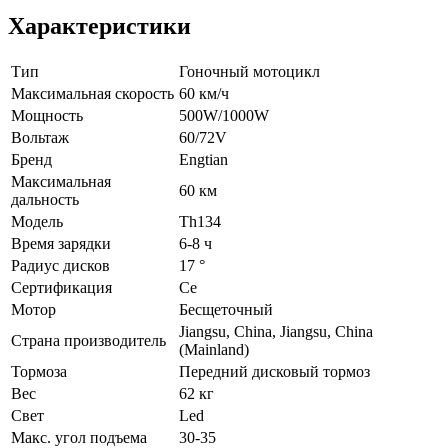
Характеристики
Тип
Гоночный мотоцикл
Максимальная скорость
60 км/ч
Мощность
500W/1000W
Вольтаж
60/72V
Бренд
Engtian
Максимальная
60 км
дальность
Модель
Th134
Время зарядки
6-8 ч
Радиус дисков
17 °
Сертификация
Ce
Мотор
Бесщеточный
Jiangsu, China, Jiangsu, China
Страна производитель
(Mainland)
Тормоза
Передний дисковый тормоз
Вес
62 кг
Свет
Led
Макс. угол подъема
30-35