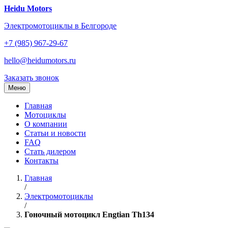
Перейти
Heidu Motors
к
Электромотоциклы в Белгороде
содержанию
+7 (985) 967-29-67
hello@heidumotors.ru
Заказать звонок
Меню
Главная
Мотоциклы
О компании
Статьи и новости
FAQ
Стать дилером
Контакты
Главная
/
Электромотоциклы
/
Гоночный мотоцикл Engtian Th134