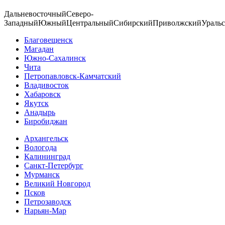
Дальневосточный
Северо-
Западный
Южный
Центральный
Сибирский
Приволжский
Ураль
Благовещенск
Магадан
Южно-Сахалинск
Чита
Петропавловск-Камчатский
Владивосток
Хабаровск
Якутск
Анадырь
Биробиджан
Архангельск
Вологода
Калининград
Санкт-Петербург
Мурманск
Великий Новгород
Псков
Петрозаводск
Нарьян-Мар