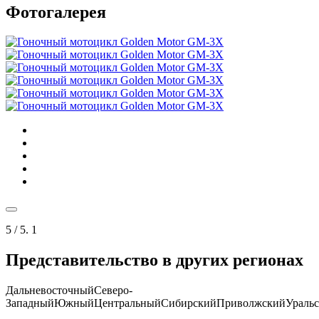
Фотогалерея
5
/ 5.
1
Представительство в других регионах
Дальневосточный
Северо-
Западный
Южный
Центральный
Сибирский
Приволжский
Ураль