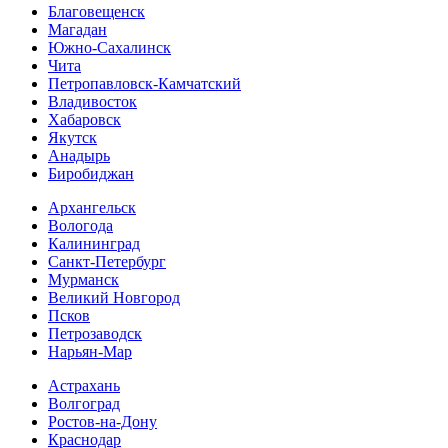
Благовещенск
Магадан
Южно-Сахалинск
Чита
Петропавловск-Камчатский
Владивосток
Хабаровск
Якутск
Анадырь
Биробиджан
Архангельск
Вологода
Калининград
Санкт-Петербург
Мурманск
Великий Новгород
Псков
Петрозаводск
Нарьян-Мар
Астрахань
Волгоград
Ростов-на-Дону
Краснодар