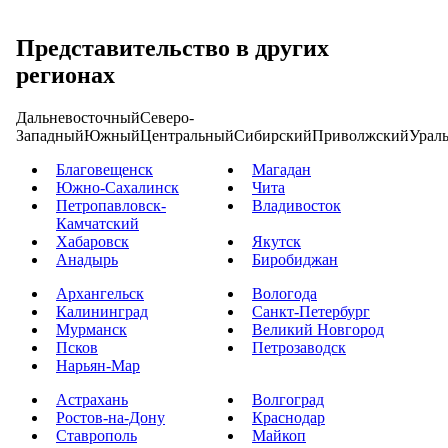
Представительство в других
регионах
Дальневосточный
Северо-
Западный
Южный
Центральный
Сибирский
Приволжский
Урал
Благовещенск
Магадан
Южно-Сахалинск
Чита
Петропавловск-
Владивосток
Камчатский
Хабаровск
Якутск
Анадырь
Биробиджан
Архангельск
Вологода
Калининград
Санкт-Петербург
Мурманск
Великий Новгород
Псков
Петрозаводск
Нарьян-Мар
Астрахань
Волгоград
Ростов-на-Дону
Краснодар
Ставрополь
Майкоп