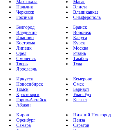
Махачкала
Магас
Нальчик
Элиста
Черкесск
Владикавказ
Грозный
Симферополь
Белгород
Брянск
Владимир
Воронеж
Иваново
Калуга
Кострома
Курск
Липецк
Москва
Орел
Рязань
Смоленск
Тамбов
Тверь
Тула
Ярославль
Иркутск
Кемерово
Новосибирск
Омск
Томск
Барнаул
Красноярск
Улан-Удэ
Горно-Алтайск
Кызыл
Абакан
Киров
Нижний Новгород
Оренбург
Пенза
Самара
Саратов