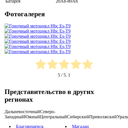
Батарея
20Ah-80Ah
Фотогалерея
5
/ 5.
1
Представительство в других
регионах
Дальневосточный
Северо-
Западный
Южный
Центральный
Сибирский
Приволжский
Урал
Благовещенск
Магадан