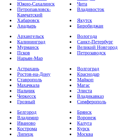
Южно-Сахалинск
Чита
Петропавловск-
Владивосток
Камчатский
Хабаровск
Якутск
Анадырь
Биробиджан
Архангельск
Вологода
Калининград
Санкт-Петербург
Мурманск
Великий Новгород
Псков
Петрозаводск
Нарьян-Мар
Астрахань
Волгоград
Ростов-на-Дону
Краснодар
Ставрополь
Майкоп
Махачкала
Магас
Нальчик
Элиста
Черкесск
Владикавказ
Грозный
Симферополь
Белгород
Брянск
Владимир
Воронеж
Иваново
Калуга
Кострома
Курск
Липецк
Москва