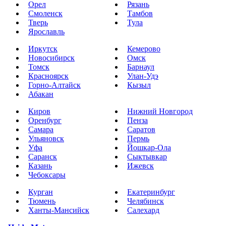
Орел
Рязань
Смоленск
Тамбов
Тверь
Тула
Ярославль
Иркутск
Кемерово
Новосибирск
Омск
Томск
Барнаул
Красноярск
Улан-Удэ
Горно-Алтайск
Кызыл
Абакан
Киров
Нижний Новгород
Оренбург
Пенза
Самара
Саратов
Ульяновск
Пермь
Уфа
Йошкар-Ола
Саранск
Сыктывкар
Казань
Ижевск
Чебоксары
Курган
Екатеринбург
Тюмень
Челябинск
Ханты-Мансийск
Салехард