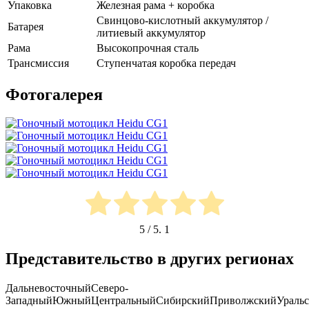
Упаковка
Железная рама + коробка
Свинцово-кислотный аккумулятор /
Батарея
литиевый аккумулятор
Рама
Высокопрочная сталь
Трансмиссия
Ступенчатая коробка передач
Фотогалерея
5
/ 5.
1
Представительство в других регионах
Дальневосточный
Северо-
Западный
Южный
Центральный
Сибирский
Приволжский
Ураль