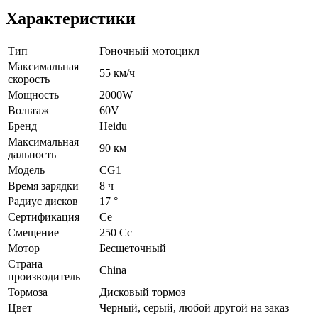
Характеристики
Тип
Гоночный мотоцикл
Максимальная
55 км/ч
скорость
Мощность
2000W
Вольтаж
60V
Бренд
Heidu
Максимальная
90 км
дальность
Модель
CG1
Время зарядки
8 ч
Радиус дисков
17 °
Сертификация
Ce
Смещение
250 Cc
Мотор
Бесщеточный
Страна
China
производитель
Тормоза
Дисковый тормоз
Цвет
Черный, серый, любой другой на заказ