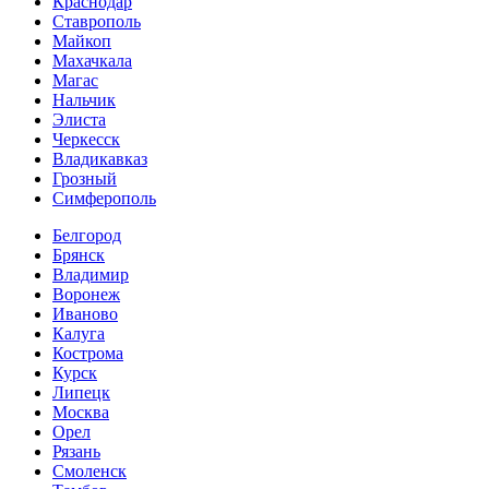
Краснодар
Ставрополь
Майкоп
Махачкала
Магас
Нальчик
Элиста
Черкесск
Владикавказ
Грозный
Симферополь
Белгород
Брянск
Владимир
Воронеж
Иваново
Калуга
Кострома
Курск
Липецк
Москва
Орел
Рязань
Смоленск