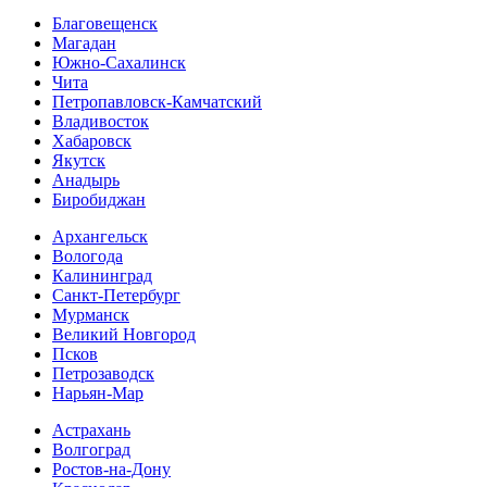
Благовещенск
Магадан
Южно-Сахалинск
Чита
Петропавловск-Камчатский
Владивосток
Хабаровск
Якутск
Анадырь
Биробиджан
Архангельск
Вологода
Калининград
Санкт-Петербург
Мурманск
Великий Новгород
Псков
Петрозаводск
Нарьян-Мар
Астрахань
Волгоград
Ростов-на-Дону