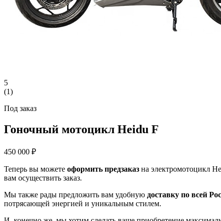
5
(
1
)
Под заказ
Гоночный мотоцикл Heidu F
450 000 ₽
Теперь вы можете
оформить предзаказ
на электромотоцикл Hei
вам осуществить заказ.
Мы также рады предложить вам удобную
доставку по всей Ро
потрясающей энергией и уникальным стилем.
И, конечно же, мы хотим сделать ваше приобретение максима