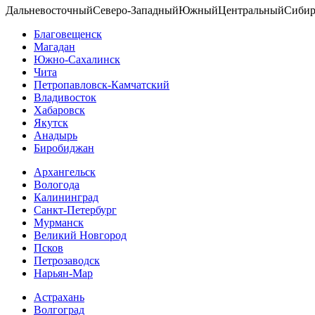
Дальневосточный
Северо-Западный
Южный
Центральный
Сибир
Благовещенск
Магадан
Южно-Сахалинск
Чита
Петропавловск-Камчатский
Владивосток
Хабаровск
Якутск
Анадырь
Биробиджан
Архангельск
Вологода
Калининград
Санкт-Петербург
Мурманск
Великий Новгород
Псков
Петрозаводск
Нарьян-Мар
Астрахань
Волгоград