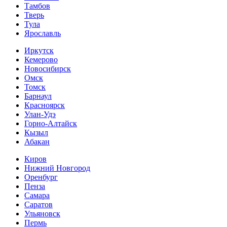
Тамбов
Тверь
Тула
Ярославль
Иркутск
Кемерово
Новосибирск
Омск
Томск
Барнаул
Красноярск
Улан-Удэ
Горно-Алтайск
Кызыл
Абакан
Киров
Нижний Новгород
Оренбург
Пенза
Самара
Саратов
Ульяновск
Пермь