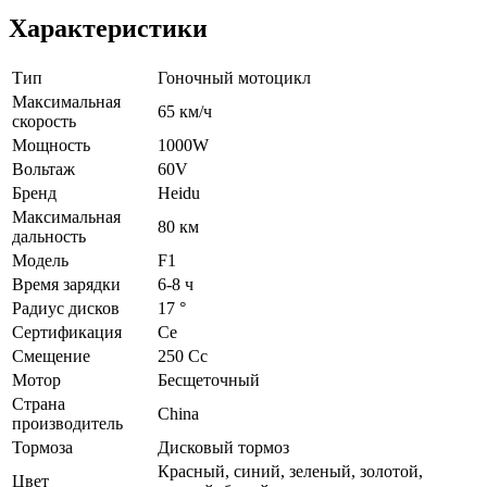
Характеристики
Тип
Гоночный мотоцикл
Максимальная
65 км/ч
скорость
Мощность
1000W
Вольтаж
60V
Бренд
Heidu
Максимальная
80 км
дальность
Модель
F1
Время зарядки
6-8 ч
Радиус дисков
17 °
Сертификация
Ce
Смещение
250 Cc
Мотор
Бесщеточный
Страна
China
производитель
Тормоза
Дисковый тормоз
Красный, cиний, зеленый, золотой,
Цвет