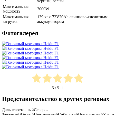
черный, белый
Максимальная
3000W
мощность
Максимальная
139 кг с 72V20Ah свинцово-кислотным
загрузка
аккумулятором
Фотогалерея
5
/ 5.
1
Представительство в других регионах
Дальневосточный
Северо-
Западный
Южный
Центральный
Сибирский
Приволжский
Ураль