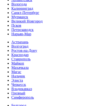
Вологода
Калининград
Санкт-Петербург
Мурманск
Великий Новгород
Псков
Петрозаводск
Нарьян-Мар
Астрахань
Волгоград
Ростов-на-Дону
Краснодар
Ставрополь
Майкоп
Махачкала
Магас
Нальчик
Элиста
Черкесск
Владикавказ
Грозный
Симферополь
Белгород