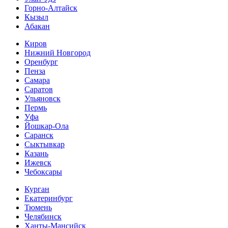
Горно-Алтайск
Кызыл
Абакан
Киров
Нижний Новгород
Оренбург
Пенза
Самара
Саратов
Ульяновск
Пермь
Уфа
Йошкар-Ола
Саранск
Сыктывкар
Казань
Ижевск
Чебоксары
Курган
Екатеринбург
Тюмень
Челябинск
Ханты-Мансийск