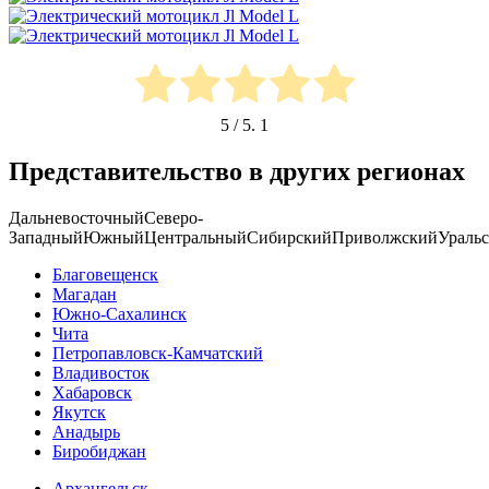
5
/ 5.
1
Представительство в других регионах
Дальневосточный
Северо-
Западный
Южный
Центральный
Сибирский
Приволжский
Ураль
Благовещенск
Магадан
Южно-Сахалинск
Чита
Петропавловск-Камчатский
Владивосток
Хабаровск
Якутск
Анадырь
Биробиджан
Архангельск