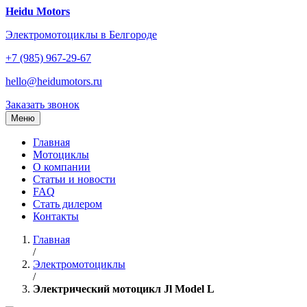
Перейти
Heidu Motors
к
Электромотоциклы в Белгороде
содержанию
+7 (985) 967-29-67
hello@heidumotors.ru
Заказать звонок
Меню
Главная
Мотоциклы
О компании
Статьи и новости
FAQ
Стать дилером
Контакты
Главная
/
Электромотоциклы
/
Электрический мотоцикл Jl Model L