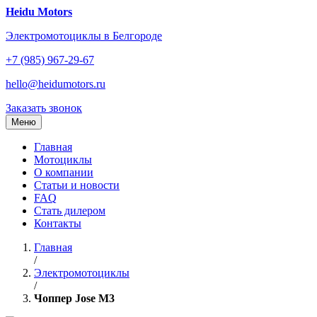
Перейти
Heidu Motors
к
Электромотоциклы в Белгороде
содержанию
+7 (985) 967-29-67
hello@heidumotors.ru
Заказать звонок
Меню
Главная
Мотоциклы
О компании
Статьи и новости
FAQ
Стать дилером
Контакты
Главная
/
Электромотоциклы
/
Чоппер Jose M3