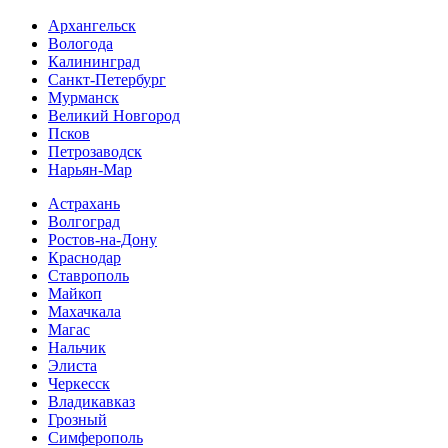
Архангельск
Вологода
Калининград
Санкт-Петербург
Мурманск
Великий Новгород
Псков
Петрозаводск
Нарьян-Мар
Астрахань
Волгоград
Ростов-на-Дону
Краснодар
Ставрополь
Майкоп
Махачкала
Магас
Нальчик
Элиста
Черкесск
Владикавказ
Грозный
Симферополь