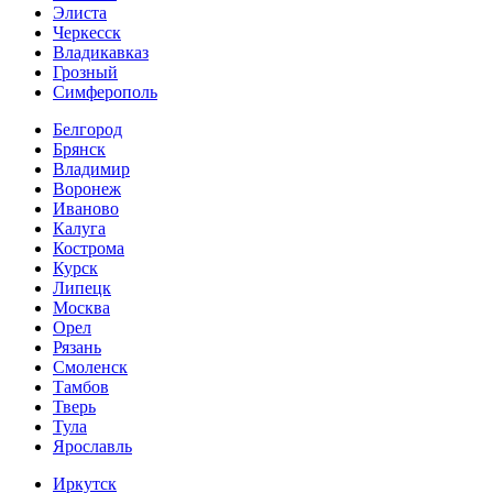
Элиста
Черкесск
Владикавказ
Грозный
Симферополь
Белгород
Брянск
Владимир
Воронеж
Иваново
Калуга
Кострома
Курск
Липецк
Москва
Орел
Рязань
Смоленск
Тамбов
Тверь
Тула
Ярославль
Иркутск