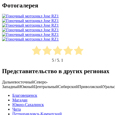
Фотогалерея
5
/ 5.
1
Представительство в других регионах
Дальневосточный
Северо-
Западный
Южный
Центральный
Сибирский
Приволжский
Ураль
Благовещенск
Магадан
Южно-Сахалинск
Чита
Петропавловск-Камчатский