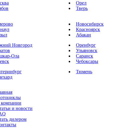
сква
Орел
мбов
Тверь
мерово
Новосибирск
рнаул
Красноярск
зыл
Абакан
жний Новгород
Оренбург
ратов
Ульяновск
шкар-Ола
Саранск
евск
Чебоксары
атеринбург
Тюмень
лехард
лавная
отоциклы
 компании
татьи и новости
AQ
тать дилером
онтакты