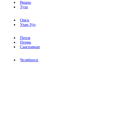
Рязань
Тула
Омск
Улан-Удэ
Пенза
Пермь
Сыктывкар
Челябинск