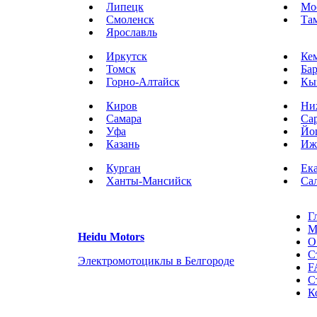
Липецк
Мо
Смоленск
Та
Ярославль
Иркутск
Ке
Томск
Ба
Горно-Алтайск
Кы
Киров
Ни
Самара
Са
Уфа
Йо
Казань
Иж
Курган
Ек
Ханты-Мансийск
Са
Г
М
Heidu Motors
О
С
Электромотоциклы в Белгороде
F
С
К