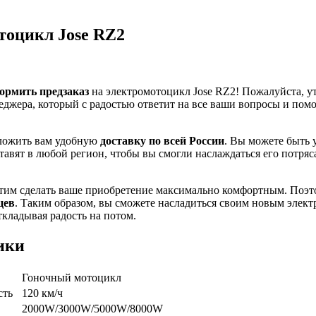
тоцикл Jose RZ2
ормить предзаказ
на электромотоцикл Jose RZ2! Пожалуйста, у
еджера, который с радостью ответит на все ваши вопросы и пом
ложить вам удобную
доставку по всей России
. Вы можете быть 
тавят в любой регион, чтобы вы смогли наслаждаться его потря
отим сделать ваше приобретение максимально комфортным. Поэт
цев
. Таким образом, вы сможете насладиться своим новым элек
ткладывая радость на потом.
ики
Гоночный мотоцикл
сть
120 км/ч
2000W/3000W/5000W/8000W