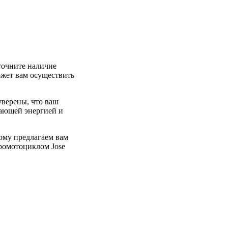
точните наличие
ожет вам осуществить
уверены, что ваш
сающей энергией и
ому предлагаем вам
тромотоциклом Jose