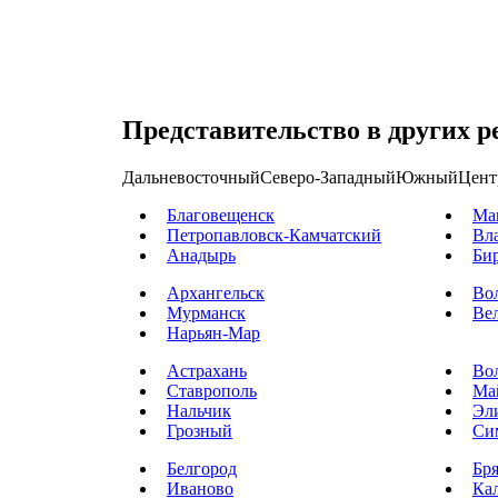
Представительство в других р
Дальневосточный
Северо-Западный
Южный
Цент
Благовещенск
Ма
Петропавловск-Камчатский
Вл
Анадырь
Би
Архангельск
Во
Мурманск
Ве
Нарьян-Мар
Астрахань
Во
Ставрополь
Ма
Нальчик
Эл
Грозный
Си
Белгород
Бр
Иваново
Ка