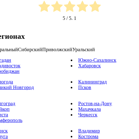
5
/ 5.
1
егионах
ральный
Сибирский
Приволжский
Уральский
гадан
Южно-Сахалинск
адивосток
Хабаровск
робиджан
логода
Калининград
ликий Новгород
Псков
лгоград
Ростов-на-Дону
йкоп
Махачкала
иста
Черкесск
мферополь
янск
Владимир
луга
Кострома