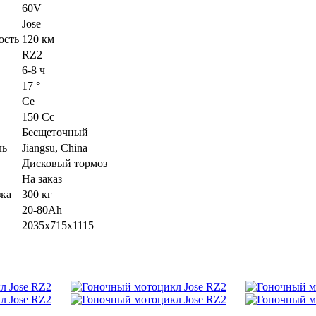
60V
Jose
ость
120 км
RZ2
6-8 ч
17 °
Ce
150 Cc
Бесщеточный
ль
Jiangsu, China
Дисковый тормоз
На заказ
зка
300 кг
20-80Ah
2035x715x1115