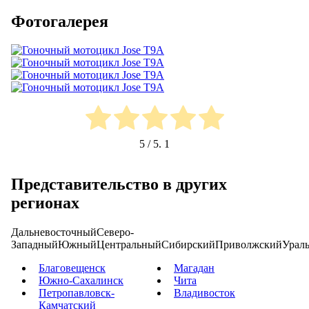
Фотогалерея
5
/ 5.
1
Представительство в других
регионах
Дальневосточный
Северо-
Западный
Южный
Центральный
Сибирский
Приволжский
Урал
Благовещенск
Магадан
Южно-Сахалинск
Чита
Петропавловск-
Владивосток
Камчатский