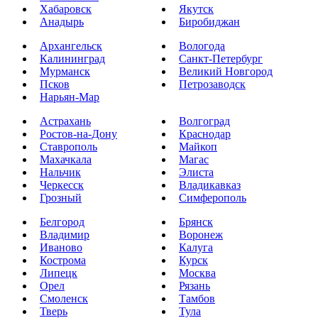
Хабаровск
Якутск
Анадырь
Биробиджан
Архангельск
Вологода
Калининград
Санкт-Петербург
Мурманск
Великий Новгород
Псков
Петрозаводск
Нарьян-Мар
Астрахань
Волгоград
Ростов-на-Дону
Краснодар
Ставрополь
Майкоп
Махачкала
Магас
Нальчик
Элиста
Черкесск
Владикавказ
Грозный
Симферополь
Белгород
Брянск
Владимир
Воронеж
Иваново
Калуга
Кострома
Курск
Липецк
Москва
Орел
Рязань
Смоленск
Тамбов
Тверь
Тула