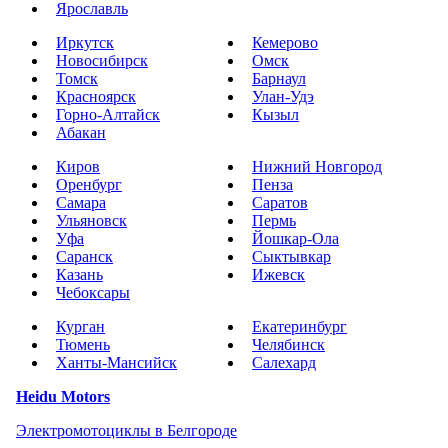
Ярославль
Иркутск
Кемерово
Новосибирск
Омск
Томск
Барнаул
Красноярск
Улан-Удэ
Горно-Алтайск
Кызыл
Абакан
Киров
Нижний Новгород
Оренбург
Пенза
Самара
Саратов
Ульяновск
Пермь
Уфа
Йошкар-Ола
Саранск
Сыктывкар
Казань
Ижевск
Чебоксары
Курган
Екатеринбург
Тюмень
Челябинск
Ханты-Мансийск
Салехард
Heidu Motors
Электромотоциклы в Белгороде