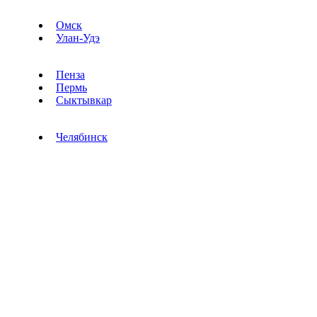
Омск
Улан-Удэ
Пенза
Пермь
Сыктывкар
Челябинск