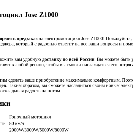
оцикл Jose Z1000
ормить предзаказ
на электромотоцикл Jose Z1000! Пожалуйста,
еджера, который с радостью ответит на все ваши вопросы и пом
ложить вам удобную
доставку по всей России
. Вы можете быть 
тавят в любой регион, чтобы вы смогли наслаждаться его потря
отим сделать ваше приобретение максимально комфортным. Поэт
цев
. Таким образом, вы сможете насладиться своим новым элек
 откладывая радость на потом.
ики
Гоночный мотоцикл
сть
80 км/ч
2000W/3000W/5000W/8000W