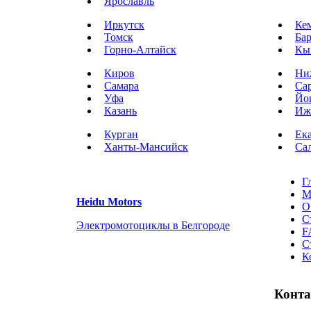
Ярославль
Иркутск
Ке
Томск
Ба
Горно-Алтайск
Кы
Киров
Ни
Самара
Са
Уфа
Йо
Казань
Иж
Курган
Ек
Ханты-Мансийск
Са
Г
М
Heidu Motors
О
С
Электромотоциклы в Белгороде
F
С
К
Конт