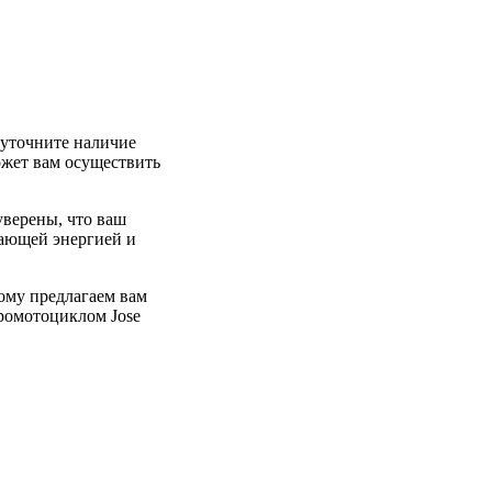
 уточните наличие
ожет вам осуществить
уверены, что ваш
сающей энергией и
ому предлагаем вам
тромотоциклом Jose