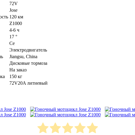
72V
Jose
ость
120 км
Z1000
4-6 ч
17 °
Ce
Электродвигатель
ль
Jiangsu, China
Дисковые тормоза
На заказ
зка
150 кг
72V20A литиевый