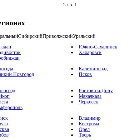
5
/ 5.
1
егионах
ральный
Сибирский
Приволжский
Уральский
гадан
Южно-Сахалинск
адивосток
Хабаровск
робиджан
логода
Калининград
ликий Новгород
Псков
лгоград
Ростов-на-Дону
йкоп
Махачкала
иста
Черкесск
мферополь
янск
Владимир
луга
Кострома
сква
Орел
мбов
Тверь