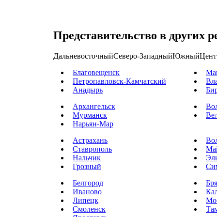
Представительство в других р
Дальневосточный
Северо-Западный
Южный
Цент
Благовещенск
Ма
Петропавловск-Камчатский
Вл
Анадырь
Би
Архангельск
Во
Мурманск
Ве
Нарьян-Мар
Астрахань
Во
Ставрополь
Ма
Нальчик
Эл
Грозный
Си
Белгород
Бр
Иваново
Ка
Липецк
Мо
Смоленск
Та