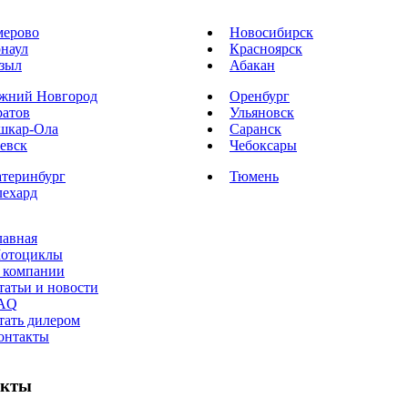
мерово
Новосибирск
рнаул
Красноярск
зыл
Абакан
жний Новгород
Оренбург
ратов
Ульяновск
шкар-Ола
Саранск
евск
Чебоксары
атеринбург
Тюмень
лехард
лавная
отоциклы
 компании
татьи и новости
AQ
тать дилером
онтакты
акты