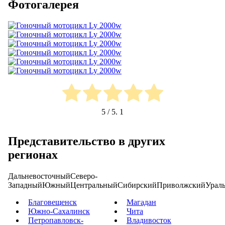
Фотогалерея
5
/ 5.
1
Представительство в других
регионах
Дальневосточный
Северо-
Западный
Южный
Центральный
Сибирский
Приволжский
Урал
Благовещенск
Магадан
Южно-Сахалинск
Чита
Петропавловск-
Владивосток