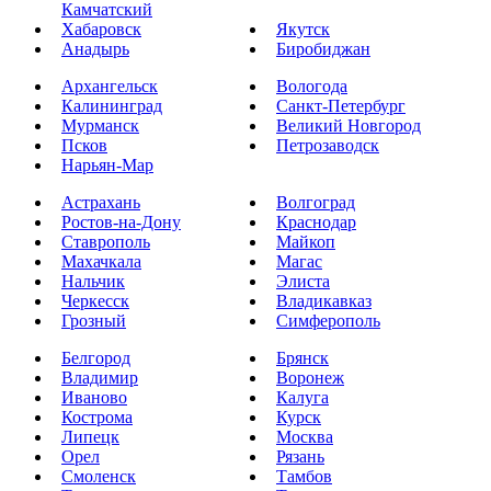
Камчатский
Хабаровск
Якутск
Анадырь
Биробиджан
Архангельск
Вологода
Калининград
Санкт-Петербург
Мурманск
Великий Новгород
Псков
Петрозаводск
Нарьян-Мар
Астрахань
Волгоград
Ростов-на-Дону
Краснодар
Ставрополь
Майкоп
Махачкала
Магас
Нальчик
Элиста
Черкесск
Владикавказ
Грозный
Симферополь
Белгород
Брянск
Владимир
Воронеж
Иваново
Калуга
Кострома
Курск
Липецк
Москва
Орел
Рязань
Смоленск
Тамбов