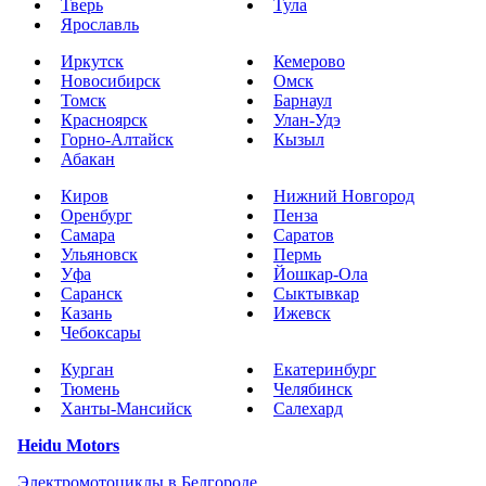
Тверь
Тула
Ярославль
Иркутск
Кемерово
Новосибирск
Омск
Томск
Барнаул
Красноярск
Улан-Удэ
Горно-Алтайск
Кызыл
Абакан
Киров
Нижний Новгород
Оренбург
Пенза
Самара
Саратов
Ульяновск
Пермь
Уфа
Йошкар-Ола
Саранск
Сыктывкар
Казань
Ижевск
Чебоксары
Курган
Екатеринбург
Тюмень
Челябинск
Ханты-Мансийск
Салехард
Heidu Motors
Электромотоциклы в Белгороде