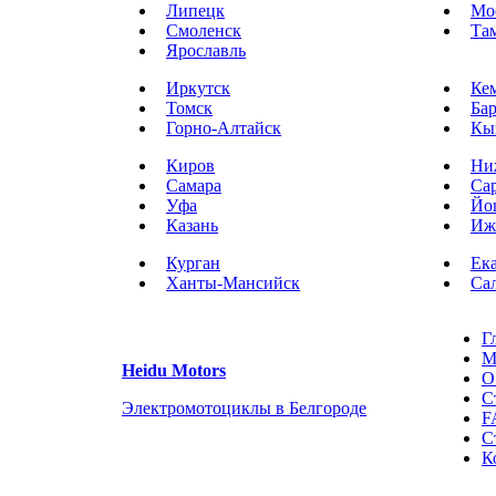
Липецк
Мо
Смоленск
Та
Ярославль
Иркутск
Ке
Томск
Ба
Горно-Алтайск
Кы
Киров
Ни
Самара
Са
Уфа
Йо
Казань
Иж
Курган
Ек
Ханты-Мансийск
Са
Г
М
Heidu Motors
О
С
Электромотоциклы в Белгороде
F
С
К