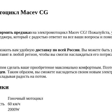
тоцикл Macev CG
ормить предзаказ
на электромотоцикл Macev CG! Пожалуйста, 
еджера, который с радостью ответит на все ваши вопросы и пом
ложить вам удобную
доставку по всей России
. Вы можете быть 
тавят в любой регион, чтобы вы смогли наслаждаться его потря
отим сделать ваше приобретение максимально комфортным. Поэт
цев
. Таким образом, вы сможете насладиться своим новым элек
кладывая радость на потом.
ики
Гоночный мотоцикл
сть
60 км/ч
2000W