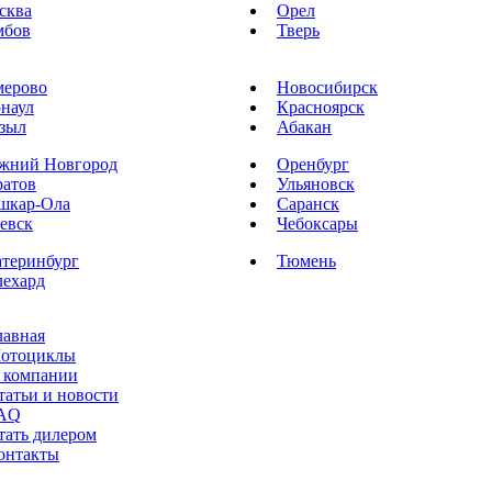
сква
Орел
мбов
Тверь
мерово
Новосибирск
рнаул
Красноярск
зыл
Абакан
жний Новгород
Оренбург
ратов
Ульяновск
шкар-Ола
Саранск
евск
Чебоксары
атеринбург
Тюмень
лехард
лавная
отоциклы
 компании
татьи и новости
AQ
тать дилером
онтакты