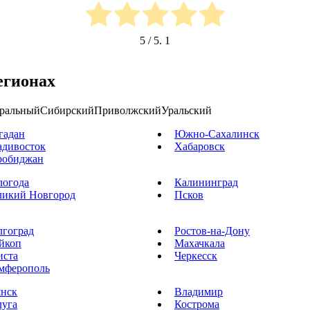
5
/ 5.
1
егионах
ральный
Сибирский
Приволжский
Уральский
гадан
Южно-Сахалинск
адивосток
Хабаровск
робиджан
логода
Калининград
ликий Новгород
Псков
лгоград
Ростов-на-Дону
йкоп
Махачкала
иста
Черкесск
мферополь
янск
Владимир
луга
Кострома