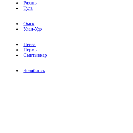
Рязань
Тула
Омск
Улан-Удэ
Пенза
Пермь
Сыктывкар
Челябинск