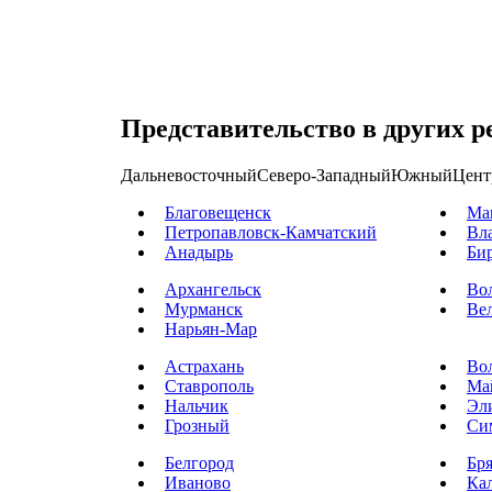
Представительство в других р
Дальневосточный
Северо-Западный
Южный
Цент
Благовещенск
Ма
Петропавловск-Камчатский
Вл
Анадырь
Би
Архангельск
Во
Мурманск
Ве
Нарьян-Мар
Астрахань
Во
Ставрополь
Ма
Нальчик
Эл
Грозный
Си
Белгород
Бр
Иваново
Ка