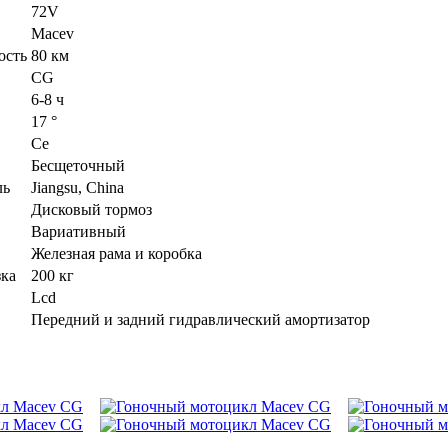
72V
Macev
ость
80 км
CG
6-8 ч
17 °
Ce
Бесщеточный
ль
Jiangsu, China
Дисковый тормоз
Вариативный
Железная рама и коробка
зка
200 кг
Lcd
Передний и задний гидравлический амортизатор