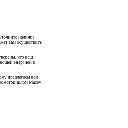
уточните наличие
ожет вам осуществить
уверены, что ваш
сающей энергией и
ому предлагаем вам
тромотоциклом Macev