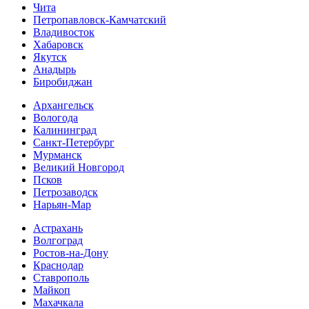
Чита
Петропавловск-Камчатский
Владивосток
Хабаровск
Якутск
Анадырь
Биробиджан
Архангельск
Вологода
Калининград
Санкт-Петербург
Мурманск
Великий Новгород
Псков
Петрозаводск
Нарьян-Мар
Астрахань
Волгоград
Ростов-на-Дону
Краснодар
Ставрополь
Майкоп
Махачкала