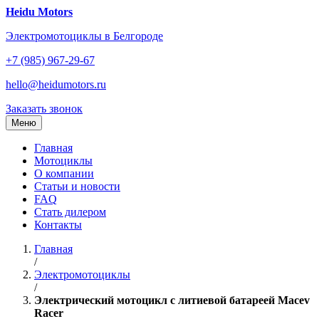
Перейти
Heidu Motors
к
Электромотоциклы в Белгороде
содержанию
+7 (985) 967-29-67
hello@heidumotors.ru
Заказать звонок
Меню
Главная
Мотоциклы
О компании
Статьи и новости
FAQ
Стать дилером
Контакты
Главная
/
Электромотоциклы
/
Электрический мотоцикл с литиевой батареей Macev
Racer