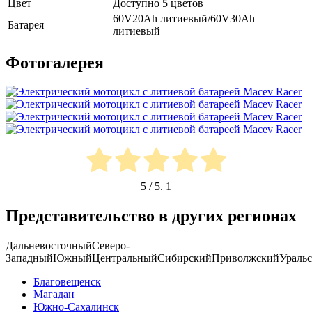
Цвет
Доступно 5 цветов
60V20Ah литиевый/60V30Ah
Батарея
литиевый
Фотогалерея
5
/ 5.
1
Представительство в других регионах
Дальневосточный
Северо-
Западный
Южный
Центральный
Сибирский
Приволжский
Ураль
Благовещенск
Магадан
Южно-Сахалинск