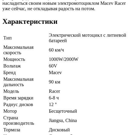
насладиться своим новым электромотоциклом Macev Racer
уже сейчас, не откладывая радость на потом.
Характеристики
Электрический мотоцикл с литиевой
Тип
батареей
Максимальная
60 км/ч
скорость
Мощность
1000W/2000W
Вольтаж
60V
Бренд
Macev
Максимальная
90 км
дальность
Модель
Racer
Время зарядки
6-8 ч
Радиус дисков
12 °
Мотор
Бесщеточный
Страна
Jiangsu, China
производитель
Тормоза
Дисковый