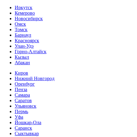
Иркутск
Кемерово
Новосибирск
Омск
Томск
Барнаул
Красноярск
Улан-Удэ
Горно-Алтайск
Кызыл
Абакан
Киров
Нижний Новгород
Оренбург
Пенза
Самара
Саратов
Ульяновск
Пермь
Уфа
Йошкар-Ола
Саранск
Сыктывкар