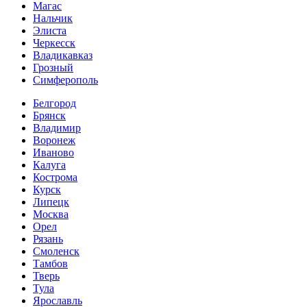
Магас
Нальчик
Элиста
Черкесск
Владикавказ
Грозный
Симферополь
Белгород
Брянск
Владимир
Воронеж
Иваново
Калуга
Кострома
Курск
Липецк
Москва
Орел
Рязань
Смоленск
Тамбов
Тверь
Тула
Ярославль