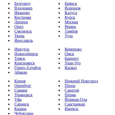
Белгород
Брянск
Владимир
Воронеж
Иваново
Калуга
Кострома
Курск
Липецк
Москва
Орел
Рязань
Смоленск
Тамбов
Тверь
Тула
Ярославль
Иркутск
Кемерово
Новосибирск
Омск
Томск
Барнаул
Красноярск
Улан-Удэ
Горно-Алтайск
Кызыл
Абакан
Киров
Нижний Новгород
Оренбург
Пенза
Самара
Саратов
Ульяновск
Пермь
Уфа
Йошкар-Ола
Саранск
Сыктывкар
Казань
Ижевск
Чебоксары