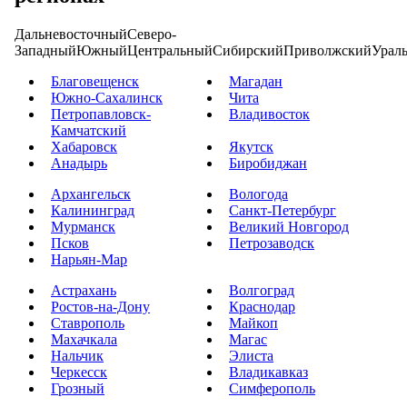
Дальневосточный
Северо-
Западный
Южный
Центральный
Сибирский
Приволжский
Урал
Благовещенск
Магадан
Южно-Сахалинск
Чита
Петропавловск-
Владивосток
Камчатский
Хабаровск
Якутск
Анадырь
Биробиджан
Архангельск
Вологода
Калининград
Санкт-Петербург
Мурманск
Великий Новгород
Псков
Петрозаводск
Нарьян-Мар
Астрахань
Волгоград
Ростов-на-Дону
Краснодар
Ставрополь
Майкоп
Махачкала
Магас
Нальчик
Элиста
Черкесск
Владикавказ
Грозный
Симферополь