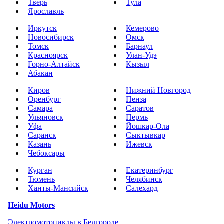
Тверь
Тула
Ярославль
Иркутск
Кемерово
Новосибирск
Омск
Томск
Барнаул
Красноярск
Улан-Удэ
Горно-Алтайск
Кызыл
Абакан
Киров
Нижний Новгород
Оренбург
Пенза
Самара
Саратов
Ульяновск
Пермь
Уфа
Йошкар-Ола
Саранск
Сыктывкар
Казань
Ижевск
Чебоксары
Курган
Екатеринбург
Тюмень
Челябинск
Ханты-Мансийск
Салехард
Heidu Motors
Электромотоциклы в Белгороде