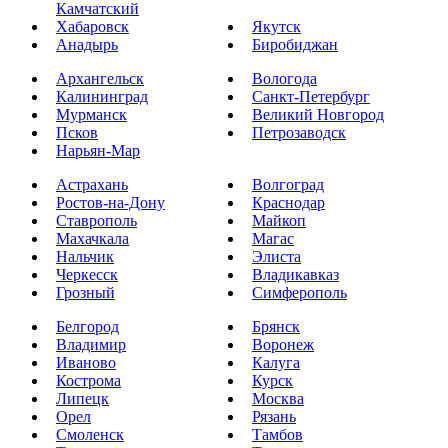
Камчатский
Хабаровск
Якутск
Анадырь
Биробиджан
Архангельск
Вологода
Калининград
Санкт-Петербург
Мурманск
Великий Новгород
Псков
Петрозаводск
Нарьян-Мар
Астрахань
Волгоград
Ростов-на-Дону
Краснодар
Ставрополь
Майкоп
Махачкала
Магас
Нальчик
Элиста
Черкесск
Владикавказ
Грозный
Симферополь
Белгород
Брянск
Владимир
Воронеж
Иваново
Калуга
Кострома
Курск
Липецк
Москва
Орел
Рязань
Смоленск
Тамбов