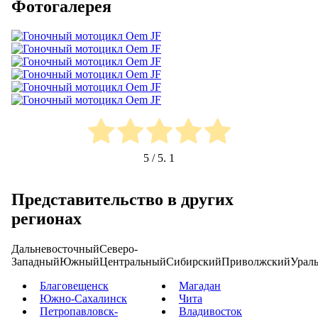
Фотогалерея
5
/ 5.
1
Представительство в других
регионах
Дальневосточный
Северо-
Западный
Южный
Центральный
Сибирский
Приволжский
Урал
Благовещенск
Магадан
Южно-Сахалинск
Чита
Петропавловск-
Владивосток