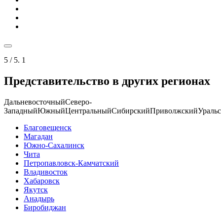
5
/ 5.
1
Представительство в других регионах
Дальневосточный
Северо-
Западный
Южный
Центральный
Сибирский
Приволжский
Ураль
Благовещенск
Магадан
Южно-Сахалинск
Чита
Петропавловск-Камчатский
Владивосток
Хабаровск
Якутск
Анадырь
Биробиджан