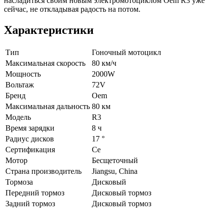
насладиться своим новым электромотоциклом Oem R3 уже
сейчас, не откладывая радость на потом.
Характеристики
Тип
Гоночный мотоцикл
Максимальная скорость
80 км/ч
Мощность
2000W
Вольтаж
72V
Бренд
Oem
Максимальная дальность
80 км
Модель
R3
Время зарядки
8 ч
Радиус дисков
17 °
Сертификация
Ce
Мотор
Бесщеточный
Страна производитель
Jiangsu, China
Тормоза
Дисковый
Передний тормоз
Дисковый тормоз
Задний тормоз
Дисковый тормоз