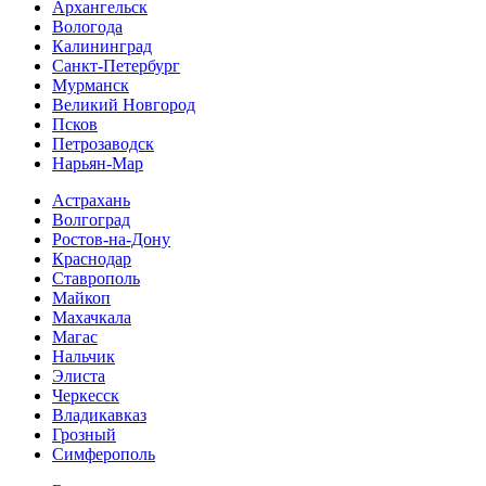
Архангельск
Вологода
Калининград
Санкт-Петербург
Мурманск
Великий Новгород
Псков
Петрозаводск
Нарьян-Мар
Астрахань
Волгоград
Ростов-на-Дону
Краснодар
Ставрополь
Майкоп
Махачкала
Магас
Нальчик
Элиста
Черкесск
Владикавказ
Грозный
Симферополь