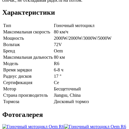
сейчас, не откладывая радость на потом.
Характеристики
Тип
Гоночный мотоцикл
Максимальная скорость
80 км/ч
Мощность
2000W/2000W/3000W/5000W
Вольтаж
72V
Бренд
Oem
Максимальная дальность
80 км
Модель
R6
Время зарядки
6-8 ч
Радиус дисков
17 °
Сертификация
Ce
Мотор
Бесщеточный
Страна производитель
Jiangsu, China
Тормоза
Дисковый тормоз
Фотогалерея