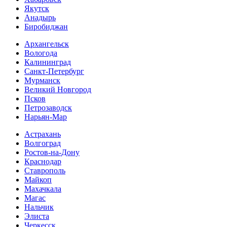
Якутск
Анадырь
Биробиджан
Архангельск
Вологода
Калининград
Санкт-Петербург
Мурманск
Великий Новгород
Псков
Петрозаводск
Нарьян-Мар
Астрахань
Волгоград
Ростов-на-Дону
Краснодар
Ставрополь
Майкоп
Махачкала
Магас
Нальчик
Элиста
Черкесск