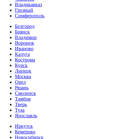
Владикавказ
Грозный
Симферополь
Белгород
Брянск
Владимир
Воронеж
Иваново
Калуга
Кострома
Курск
Липецк
Москва
Орел
Рязань
Смоленск
Тамбов
Тверь
Тула
Ярославль
Иркутск
Кемерово
Новосибирск