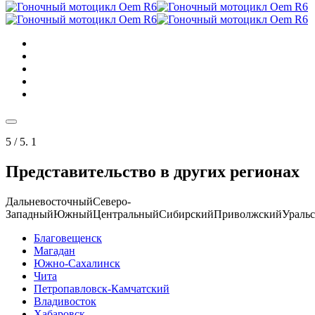
5
/ 5.
1
Представительство в других регионах
Дальневосточный
Северо-
Западный
Южный
Центральный
Сибирский
Приволжский
Ураль
Благовещенск
Магадан
Южно-Сахалинск
Чита
Петропавловск-Камчатский
Владивосток
Хабаровск