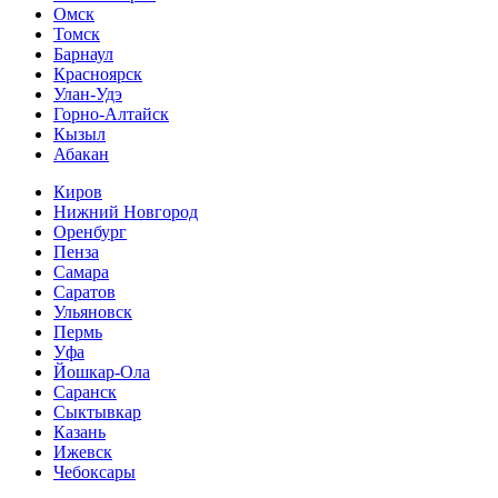
Омск
Томск
Барнаул
Красноярск
Улан-Удэ
Горно-Алтайск
Кызыл
Абакан
Киров
Нижний Новгород
Оренбург
Пенза
Самара
Саратов
Ульяновск
Пермь
Уфа
Йошкар-Ола
Саранск
Сыктывкар
Казань
Ижевск
Чебоксары