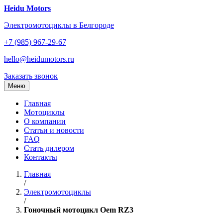
Перейти
Heidu Motors
к
Электромотоциклы в Белгороде
содержанию
+7 (985) 967-29-67
hello@heidumotors.ru
Заказать звонок
Меню
Главная
Мотоциклы
О компании
Статьи и новости
FAQ
Стать дилером
Контакты
Главная
/
Электромотоциклы
/
Гоночный мотоцикл Oem RZ3