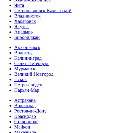
Чита
Петропавловск-Камчатский
Владивосток
Хабаровск
Якутск
Анадырь
Биробиджан
Архангельск
Вологода
Калининград
Санкт-Петербург
Мурманск
Великий Новгород
Псков
Петрозаводск
Нарьян-Мар
Астрахань
Волгоград
Ростов-на-Дону
Краснодар
Ставрополь
Майкоп
Махачкала