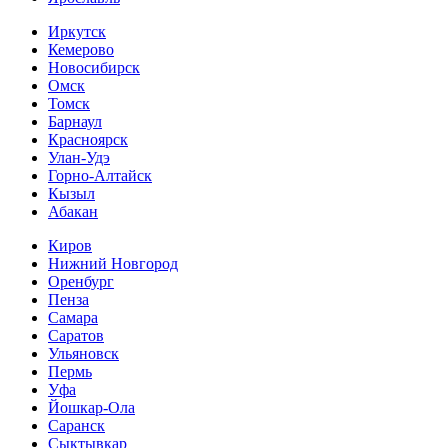
Иркутск
Кемерово
Новосибирск
Омск
Томск
Барнаул
Красноярск
Улан-Удэ
Горно-Алтайск
Кызыл
Абакан
Киров
Нижний Новгород
Оренбург
Пенза
Самара
Саратов
Ульяновск
Пермь
Уфа
Йошкар-Ола
Саранск
Сыктывкар