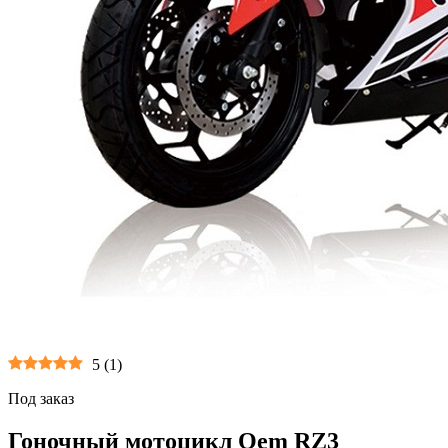
5
(
1
)
Под заказ
Гоночный мотоцикл Oem RZ3