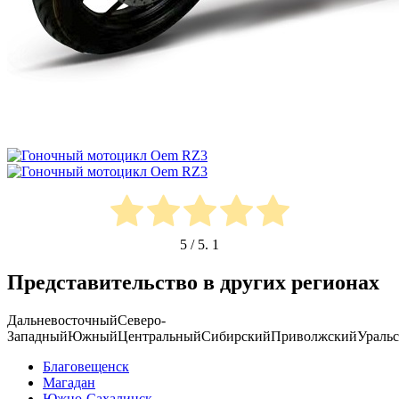
5
/ 5.
1
Представительство в других регионах
Дальневосточный
Северо-
Западный
Южный
Центральный
Сибирский
Приволжский
Ураль
Благовещенск
Магадан
Южно-Сахалинск