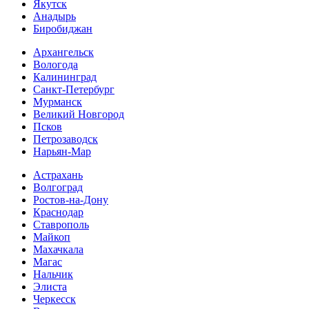
Якутск
Анадырь
Биробиджан
Архангельск
Вологода
Калининград
Санкт-Петербург
Мурманск
Великий Новгород
Псков
Петрозаводск
Нарьян-Мар
Астрахань
Волгоград
Ростов-на-Дону
Краснодар
Ставрополь
Майкоп
Махачкала
Магас
Нальчик
Элиста
Черкесск