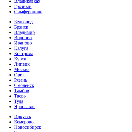
Владикавказ
Грозный
Симферополь
Белгород
Брянск
Владимир
Воронеж
Иваново
Калуга
Кострома
Курск
Липецк
Москва
Орел
Рязань
Смоленск
Тамбов
Тверь
Тула
Ярославль
Иркутск
Кемерово
Новосибирск