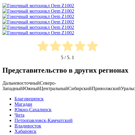
5
/ 5.
1
Представительство в других регионах
Дальневосточный
Северо-
Западный
Южный
Центральный
Сибирский
Приволжский
Ураль
Благовещенск
Магадан
Южно-Сахалинск
Чита
Петропавловск-Камчатский
Владивосток
Хабаровск