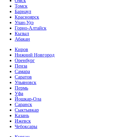
Омск
Томск
Барнаул
Красноярск
Улан-Удэ
Горно-Алтайск
Кызыл
Абакан
Киров
Нижний Новгород
Оренбург
Пенза
Самара
Саратов
Ульяновск
Пермь
Уфа
Йошкар-Ола
Саранск
Сыктывкар
Казань
Ижевск
Чебоксары
Курган