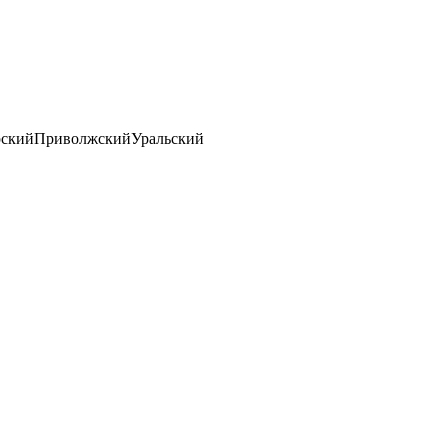
ский
Приволжский
Уральский