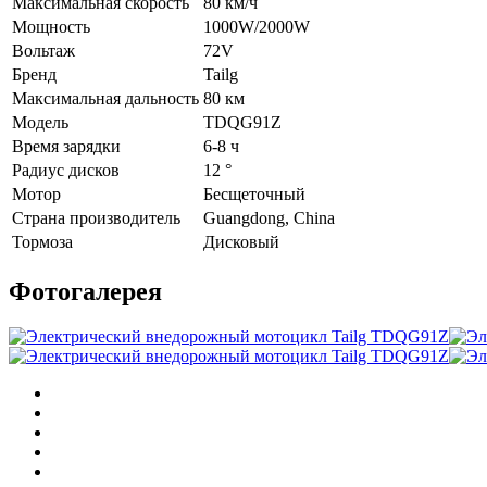
Максимальная скорость
80 км/ч
Мощность
1000W/2000W
Вольтаж
72V
Бренд
Tailg
Максимальная дальность
80 км
Модель
TDQG91Z
Время зарядки
6-8 ч
Радиус дисков
12 °
Мотор
Бесщеточный
Страна производитель
Guangdong, China
Тормоза
Дисковый
Фотогалерея