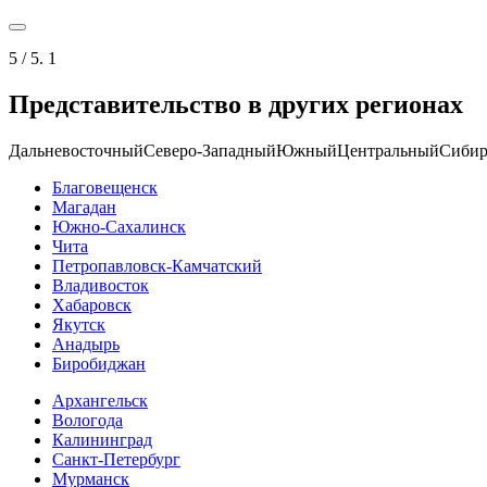
5
/ 5.
1
Представительство в других регионах
Дальневосточный
Северо-Западный
Южный
Центральный
Сибир
Благовещенск
Магадан
Южно-Сахалинск
Чита
Петропавловск-Камчатский
Владивосток
Хабаровск
Якутск
Анадырь
Биробиджан
Архангельск
Вологода
Калининград
Санкт-Петербург
Мурманск