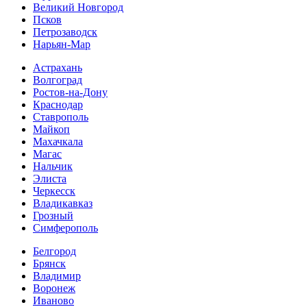
Великий Новгород
Псков
Петрозаводск
Нарьян-Мар
Астрахань
Волгоград
Ростов-на-Дону
Краснодар
Ставрополь
Майкоп
Махачкала
Магас
Нальчик
Элиста
Черкесск
Владикавказ
Грозный
Симферополь
Белгород
Брянск
Владимир
Воронеж
Иваново