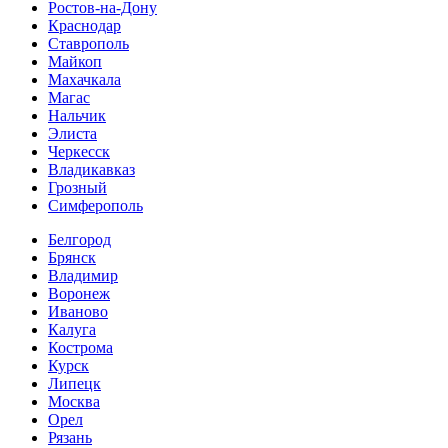
Ростов-на-Дону
Краснодар
Ставрополь
Майкоп
Махачкала
Магас
Нальчик
Элиста
Черкесск
Владикавказ
Грозный
Симферополь
Белгород
Брянск
Владимир
Воронеж
Иваново
Калуга
Кострома
Курск
Липецк
Москва
Орел
Рязань