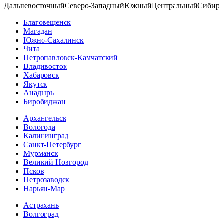
Дальневосточный
Северо-Западный
Южный
Центральный
Сибир
Благовещенск
Магадан
Южно-Сахалинск
Чита
Петропавловск-Камчатский
Владивосток
Хабаровск
Якутск
Анадырь
Биробиджан
Архангельск
Вологода
Калининград
Санкт-Петербург
Мурманск
Великий Новгород
Псков
Петрозаводск
Нарьян-Мар
Астрахань
Волгоград