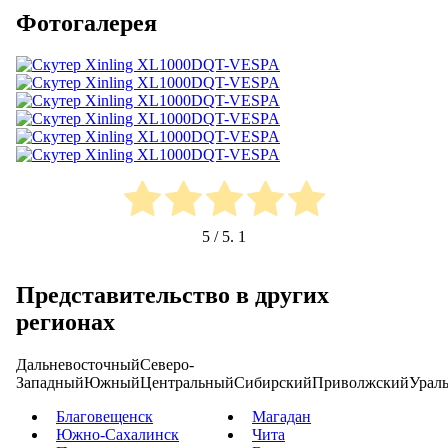
Фотогалерея
5
/ 5.
1
Представительство в других
регионах
Дальневосточный
Северо-
Западный
Южный
Центральный
Сибирский
Приволжский
Урал
Благовещенск
Магадан
Южно-Сахалинск
Чита