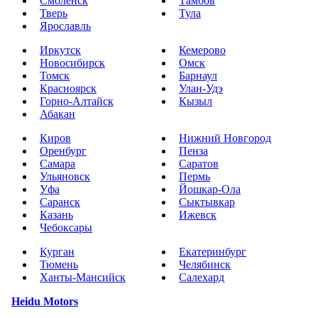
Смоленск
Тамбов
Тверь
Тула
Ярославль
Иркутск
Кемерово
Новосибирск
Омск
Томск
Барнаул
Красноярск
Улан-Удэ
Горно-Алтайск
Кызыл
Абакан
Киров
Нижний Новгород
Оренбург
Пенза
Самара
Саратов
Ульяновск
Пермь
Уфа
Йошкар-Ола
Саранск
Сыктывкар
Казань
Ижевск
Чебоксары
Курган
Екатеринбург
Тюмень
Челябинск
Ханты-Мансийск
Салехард
Heidu Motors