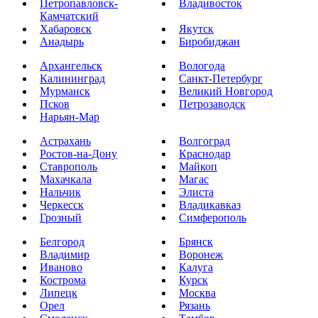
Петропавловск-
Владивосток
Камчатский
Хабаровск
Якутск
Анадырь
Биробиджан
Архангельск
Вологода
Калининград
Санкт-Петербург
Мурманск
Великий Новгород
Псков
Петрозаводск
Нарьян-Мар
Астрахань
Волгоград
Ростов-на-Дону
Краснодар
Ставрополь
Майкоп
Махачкала
Магас
Нальчик
Элиста
Черкесск
Владикавказ
Грозный
Симферополь
Белгород
Брянск
Владимир
Воронеж
Иваново
Калуга
Кострома
Курск
Липецк
Москва
Орел
Рязань