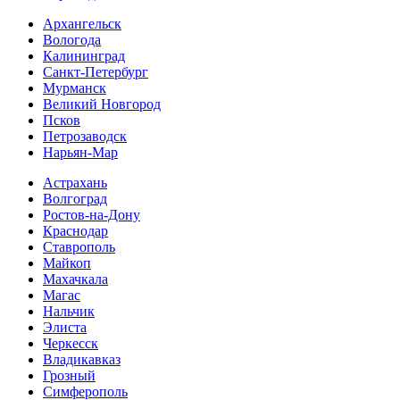
Архангельск
Вологода
Калининград
Санкт-Петербург
Мурманск
Великий Новгород
Псков
Петрозаводск
Нарьян-Мар
Астрахань
Волгоград
Ростов-на-Дону
Краснодар
Ставрополь
Майкоп
Махачкала
Магас
Нальчик
Элиста
Черкесск
Владикавказ
Грозный
Симферополь