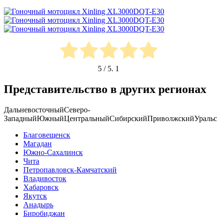
5
/ 5.
1
Представительство в других регионах
Дальневосточный
Северо-
Западный
Южный
Центральный
Сибирский
Приволжский
Ураль
Благовещенск
Магадан
Южно-Сахалинск
Чита
Петропавловск-Камчатский
Владивосток
Хабаровск
Якутск
Анадырь
Биробиджан