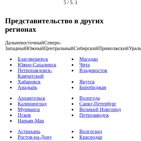
5
/ 5.
1
Представительство в других
регионах
Дальневосточный
Северо-
Западный
Южный
Центральный
Сибирский
Приволжский
Урал
Благовещенск
Магадан
Южно-Сахалинск
Чита
Петропавловск-
Владивосток
Камчатский
Хабаровск
Якутск
Анадырь
Биробиджан
Архангельск
Вологода
Калининград
Санкт-Петербург
Мурманск
Великий Новгород
Псков
Петрозаводск
Нарьян-Мар
Астрахань
Волгоград
Ростов-на-Дону
Краснодар