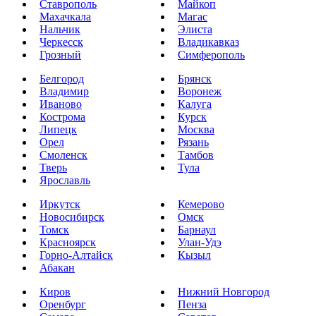
Ставрополь
Майкоп
Махачкала
Магас
Нальчик
Элиста
Черкесск
Владикавказ
Грозный
Симферополь
Белгород
Брянск
Владимир
Воронеж
Иваново
Калуга
Кострома
Курск
Липецк
Москва
Орел
Рязань
Смоленск
Тамбов
Тверь
Тула
Ярославль
Иркутск
Кемерово
Новосибирск
Омск
Томск
Барнаул
Красноярск
Улан-Удэ
Горно-Алтайск
Кызыл
Абакан
Киров
Нижний Новгород
Оренбург
Пенза