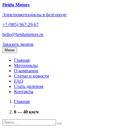
Перейти
Heidu Motors
к
Электромотоциклы в Белгороде
содержанию
+7 (985) 967-29-67
hello@heidumotors.ru
Заказать звонок
Меню
Главная
Мотоциклы
О компании
Статьи и новости
FAQ
Стать дилером
Контакты
Главная
/
0 — 40 км/ч
Найти: