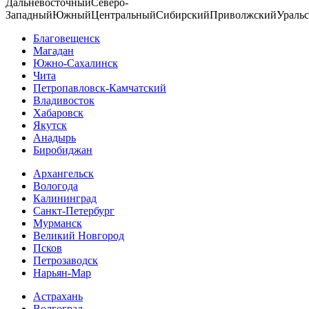
Дальневосточный
Северо-
Западный
Южный
Центральный
Сибирский
Приволжский
Ураль
Благовещенск
Магадан
Южно-Сахалинск
Чита
Петропавловск-Камчатский
Владивосток
Хабаровск
Якутск
Анадырь
Биробиджан
Архангельск
Вологода
Калининград
Санкт-Петербург
Мурманск
Великий Новгород
Псков
Петрозаводск
Нарьян-Мар
Астрахань
Волгоград