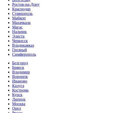
Ростов-на-Дону
Краснодар
Ставрополь
Майкоп
Махачкала
Магас
Нальчик
Элиста
Черкесск
Владикавказ
Грозный
Симферополь
Белгород
Брянск
Владимир
Воронеж
Иваново
Калуга
Кострома
Курск
Липецк
Москва
Орел
Рязань