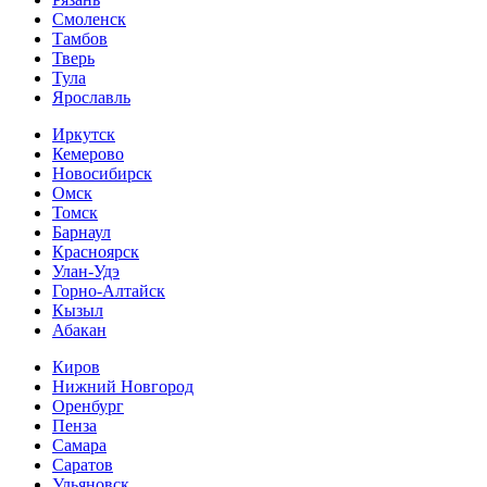
Смоленск
Тамбов
Тверь
Тула
Ярославль
Иркутск
Кемерово
Новосибирск
Омск
Томск
Барнаул
Красноярск
Улан-Удэ
Горно-Алтайск
Кызыл
Абакан
Киров
Нижний Новгород
Оренбург
Пенза
Самара
Саратов
Ульяновск