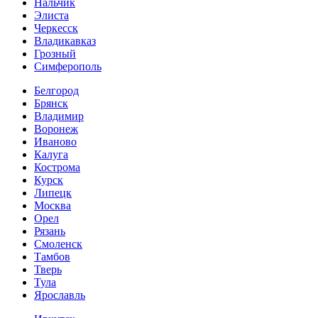
Нальчик
Элиста
Черкесск
Владикавказ
Грозный
Симферополь
Белгород
Брянск
Владимир
Воронеж
Иваново
Калуга
Кострома
Курск
Липецк
Москва
Орел
Рязань
Смоленск
Тамбов
Тверь
Тула
Ярославль