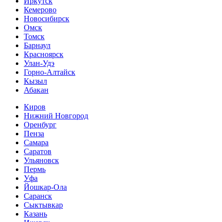
Иркутск
Кемерово
Новосибирск
Омск
Томск
Барнаул
Красноярск
Улан-Удэ
Горно-Алтайск
Кызыл
Абакан
Киров
Нижний Новгород
Оренбург
Пенза
Самара
Саратов
Ульяновск
Пермь
Уфа
Йошкар-Ола
Саранск
Сыктывкар
Казань