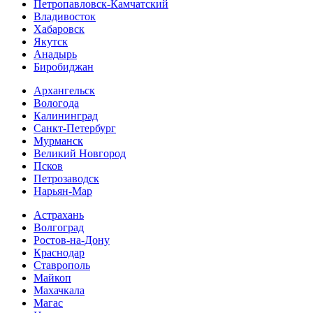
Петропавловск-Камчатский
Владивосток
Хабаровск
Якутск
Анадырь
Биробиджан
Архангельск
Вологода
Калининград
Санкт-Петербург
Мурманск
Великий Новгород
Псков
Петрозаводск
Нарьян-Мар
Астрахань
Волгоград
Ростов-на-Дону
Краснодар
Ставрополь
Майкоп
Махачкала
Магас