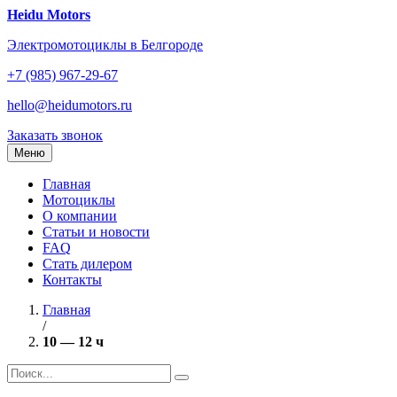
Перейти
Heidu Motors
к
Электромотоциклы в Белгороде
содержанию
+7 (985) 967-29-67
hello@heidumotors.ru
Заказать звонок
Меню
Главная
Мотоциклы
О компании
Статьи и новости
FAQ
Стать дилером
Контакты
Главная
/
10 — 12 ч
Найти: