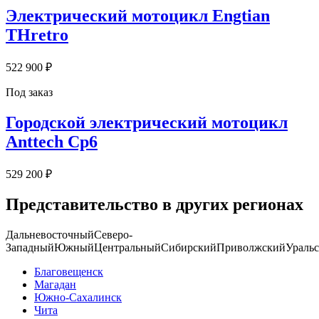
Электрический мотоцикл Engtian
THretro
522 900 ₽
Под заказ
Городской электрический мотоцикл
Anttech Cp6
529 200 ₽
Представительство в других регионах
Дальневосточный
Северо-
Западный
Южный
Центральный
Сибирский
Приволжский
Ураль
Благовещенск
Магадан
Южно-Сахалинск
Чита