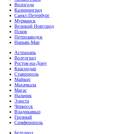
Вологода
Калининград
Санкт-Петербург
Мурманск
Великий Новгород
Псков
Петрозаводск
Нарьян-Мар
Астрахань
Волгоград
Ростов-на-Дону
Краснодар
Ставрополь
Майкоп
Махачкала
Магас
Нальчик
Элиста
Черкесск
Владикавказ
Грозный
Симферополь
Белгород