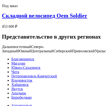
Под заказ
Складной велосипед Oem Soldier
453 600 ₽
Представительство в других регионах
Дальневосточный
Северо-
Западный
Южный
Центральный
Сибирский
Приволжский
Ураль
Благовещенск
Магадан
Южно-Сахалинск
Чита
Петропавловск-Камчатский
Владивосток
Хабаровск
Якутск
Анадырь
Биробиджан
Архангельск