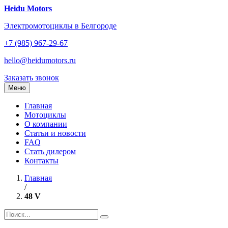
Перейти
Heidu Motors
к
Электромотоциклы в Белгороде
содержанию
+7 (985) 967-29-67
hello@heidumotors.ru
Заказать звонок
Меню
Главная
Мотоциклы
О компании
Статьи и новости
FAQ
Стать дилером
Контакты
Главная
/
48 V
Найти: