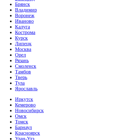
Брянск
Владимир
Воронеж
Иваново
Калуга
Кострома
Курск
Липецк
Москва
Орел
Рязань
Смоленск
Тамбов
Тверь
Тула
Ярославль
Иркутск
Кемерово
Новосибирск
Омск
Томск
Барнаул
Красноярск
Улан-Удэ