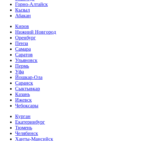
Горно-Алтайск
Кызыл
Абакан
Киров
Нижний Новгород
Оренбург
Пенза
Самара
Саратов
Ульяновск
Пермь
Уфа
Йошкар-Ола
Саранск
Сыктывкар
Казань
Ижевск
Чебоксары
Курган
Екатеринбург
Тюмень
Челябинск
Ханты-Мансийск