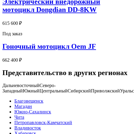
Электрический внедорожный
мотоцикл Dongdian DD-8KW
615 600 ₽
Под заказ
Гоночный мотоцикл Oem JF
662 400 ₽
Представительство в других регионах
Дальневосточный
Северо-
Западный
Южный
Центральный
Сибирский
Приволжский
Ураль
Благовещенск
Магадан
Южно-Сахалинск
Чита
Петропавловск-Камчатский
Владивосток
Хабаровск