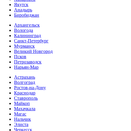
Якутск
Анадырь
Биробиджан
Архангельск
Вологода
Калининград
Санкт-Петербург
Мурманск
Великий Новгород
Псков
Петрозаводск
Нарьян-Мар
Астрахань
Волгоград
Ростов-на-Дону
Краснодар
Ставрополь
Майкоп
Махачкала
Магас
Нальчик
Элиста
Черкесск