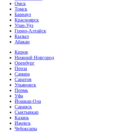
Омск
Томск
Барнаул
Красноярск
Улан-Удэ
Горно-Алтайск
Кызыл
Абакан
Киров
Нижний Новгород
Оренбург
Пенза
Самара
Саратов
Ульяновск
Пермь
Уфа
Йошкар-Ола
Саранск
Сыктывкар
Казань
Ижевск
Чебоксары