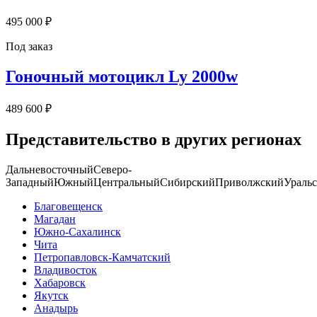
495 000 ₽
Под заказ
Гоночный мотоцикл Ly 2000w
489 600 ₽
Представительство в других регионах
Дальневосточный
Северо-
Западный
Южный
Центральный
Сибирский
Приволжский
Ураль
Благовещенск
Магадан
Южно-Сахалинск
Чита
Петропавловск-Камчатский
Владивосток
Хабаровск
Якутск
Анадырь