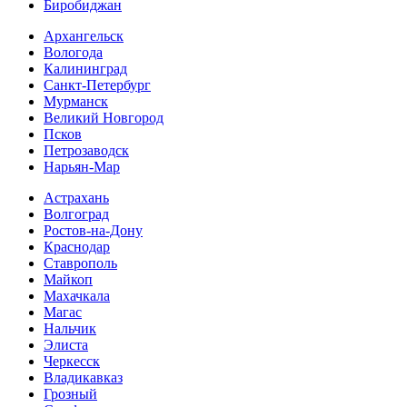
Биробиджан
Архангельск
Вологода
Калининград
Санкт-Петербург
Мурманск
Великий Новгород
Псков
Петрозаводск
Нарьян-Мар
Астрахань
Волгоград
Ростов-на-Дону
Краснодар
Ставрополь
Майкоп
Махачкала
Магас
Нальчик
Элиста
Черкесск
Владикавказ
Грозный