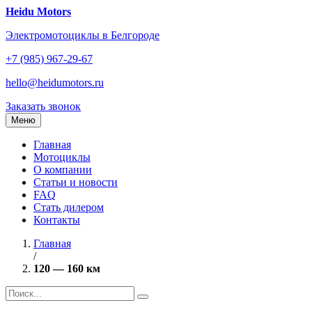
Перейти
Heidu Motors
к
Электромотоциклы в Белгороде
содержанию
+7 (985) 967-29-67
hello@heidumotors.ru
Заказать звонок
Меню
Главная
Мотоциклы
О компании
Статьи и новости
FAQ
Стать дилером
Контакты
Главная
/
120 — 160 км
Найти: