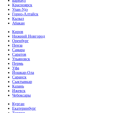
Барнаул
Красноярск
Улан-Удэ
Горно-Алтайск
Кызыл
Абакан
Киров
Нижний Новгород
Оренбург
Пенза
Самара
Саратов
Ульяновск
Пермь
Уфа
Йошкар-Ола
Саранск
Сыктывкар
Казань
Ижевск
Чебоксары
Курган
Екатеринбург
Тюмень