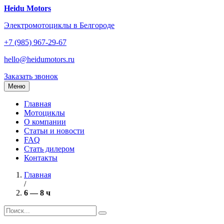
Перейти
Heidu Motors
к
Электромотоциклы в Белгороде
содержанию
+7 (985) 967-29-67
hello@heidumotors.ru
Заказать звонок
Меню
Главная
Мотоциклы
О компании
Статьи и новости
FAQ
Стать дилером
Контакты
Главная
/
6 — 8 ч
Найти: