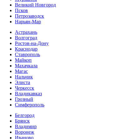
Великий Новгород
Псков
Петрозаводск
Нарьян-Мар
Астрахань
Волгоград
Ростов-на-Дону
Краснодар
Ставрополь
Майкоп
Махачкала
Магас
Нальчик
Элиста
Черкесск
Владикавказ
Грозный
Симферополь
Белгород
Брянск
Владимир
Воронеж
Иваново