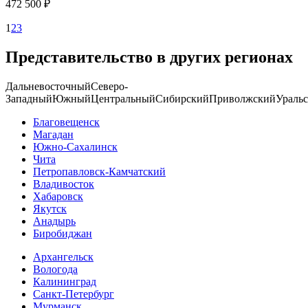
472 500 ₽
1
2
3
Представительство в других регионах
Дальневосточный
Северо-
Западный
Южный
Центральный
Сибирский
Приволжский
Ураль
Благовещенск
Магадан
Южно-Сахалинск
Чита
Петропавловск-Камчатский
Владивосток
Хабаровск
Якутск
Анадырь
Биробиджан
Архангельск
Вологода
Калининград
Санкт-Петербург
Мурманск