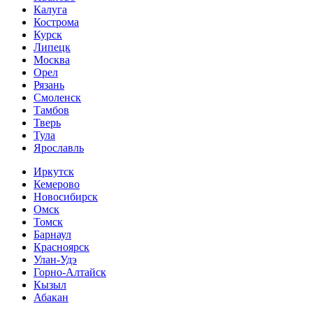
Калуга
Кострома
Курск
Липецк
Москва
Орел
Рязань
Смоленск
Тамбов
Тверь
Тула
Ярославль
Иркутск
Кемерово
Новосибирск
Омск
Томск
Барнаул
Красноярск
Улан-Удэ
Горно-Алтайск
Кызыл
Абакан