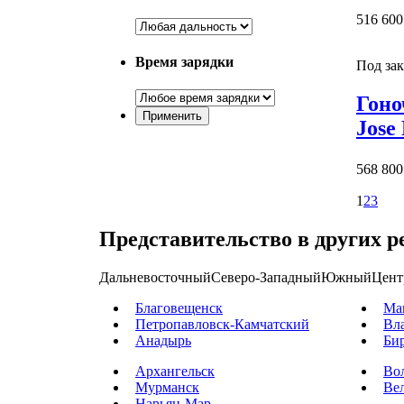
516 600
Время зарядки
Под зак
Гоно
Jose
568 800
1
2
3
Представительство в других р
Дальневосточный
Северо-Западный
Южный
Цент
Благовещенск
Ма
Петропавловск-Камчатский
Вл
Анадырь
Би
Архангельск
Во
Мурманск
Ве
Нарьян-Мар