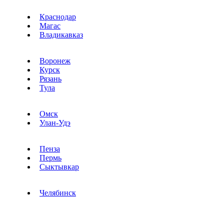
Краснодар
Магас
Владикавказ
Воронеж
Курск
Рязань
Тула
Омск
Улан-Удэ
Пенза
Пермь
Сыктывкар
Челябинск