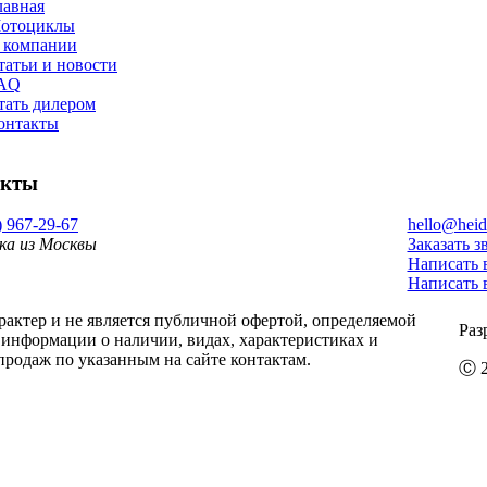
лавная
отоциклы
 компании
татьи и новости
AQ
тать дилером
онтакты
акты
) 967-29-67
hello@heid
ка из Москвы
Заказать з
Написать 
Написать 
ктер и не является публичной офертой, определяемой
Раз
информации о наличии, видах, характеристиках и
продаж по указанным на сайте контактам.
Ⓒ 2