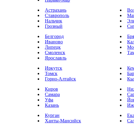
Астрахань
Во
Ставрополь
Ма
Нальчик
Эл
Грозный
Си
Белгород
Бр
Иваново
Ка
Липецк
Мо
Смоленск
Та
Ярославль
Иркутск
Ке
Томск
Ба
Горно-Алтайск
Кы
Киров
Ни
Самара
Са
Уфа
Йо
Казань
Иж
Курган
Ек
Ханты-Мансийск
Са