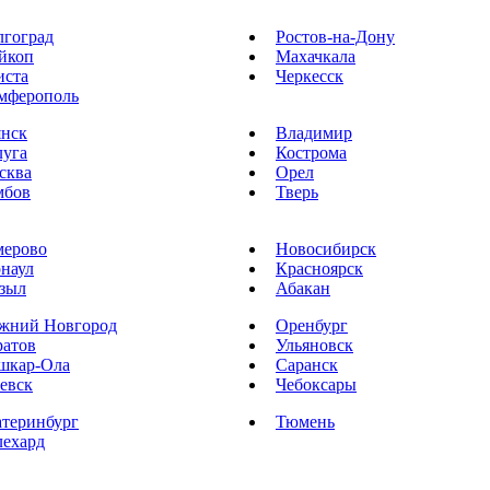
лгоград
Ростов-на-Дону
йкоп
Махачкала
иста
Черкесск
мферополь
янск
Владимир
луга
Кострома
сква
Орел
мбов
Тверь
мерово
Новосибирск
рнаул
Красноярск
зыл
Абакан
жний Новгород
Оренбург
ратов
Ульяновск
шкар-Ола
Саранск
евск
Чебоксары
атеринбург
Тюмень
лехард