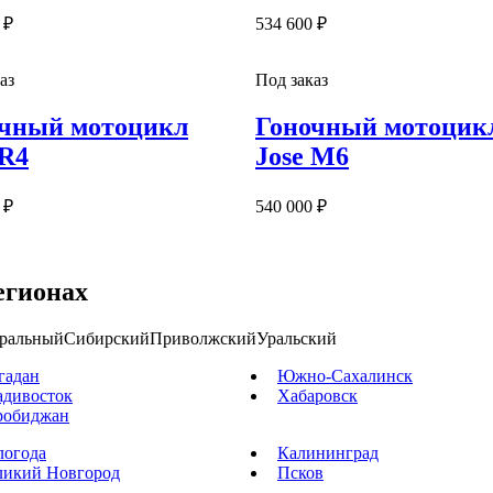
 ₽
534 600 ₽
аз
Под заказ
чный мотоцикл
Гоночный мотоцик
 R4
Jose M6
 ₽
540 000 ₽
егионах
ральный
Сибирский
Приволжский
Уральский
гадан
Южно-Сахалинск
адивосток
Хабаровск
робиджан
логода
Калининград
ликий Новгород
Псков