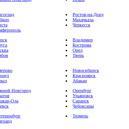
лгоград
Ростов-на-Дону
йкоп
Махачкала
иста
Черкесск
мферополь
янск
Владимир
луга
Кострома
сква
Орел
мбов
Тверь
мерово
Новосибирск
рнаул
Красноярск
зыл
Абакан
жний Новгород
Оренбург
ратов
Ульяновск
шкар-Ола
Саранск
евск
Чебоксары
атеринбург
Тюмень
лехард