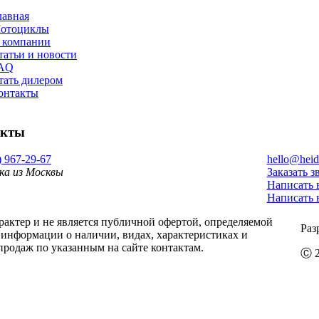
лавная
отоциклы
 компании
татьи и новости
AQ
тать дилером
онтакты
акты
) 967-29-67
hello@heid
ка из Москвы
Заказать з
Написать 
Написать 
ктер и не является публичной офертой, определяемой
Раз
информации о наличии, видах, характеристиках и
продаж по указанным на сайте контактам.
Ⓒ 2