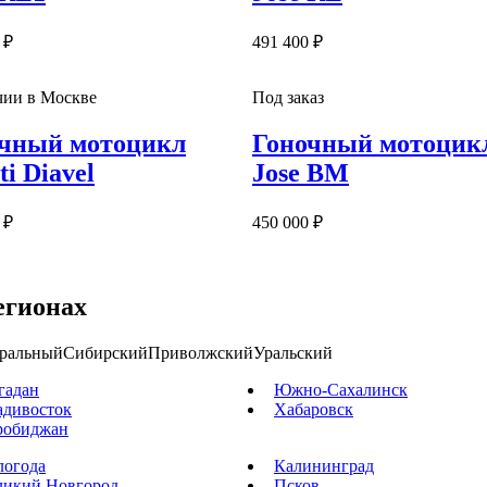
 ₽
491 400 ₽
чии в Москве
Под заказ
чный мотоцикл
Гоночный мотоцик
ti Diavel
Jose BM
 ₽
450 000 ₽
егионах
ральный
Сибирский
Приволжский
Уральский
гадан
Южно-Сахалинск
адивосток
Хабаровск
робиджан
логода
Калининград
ликий Новгород
Псков