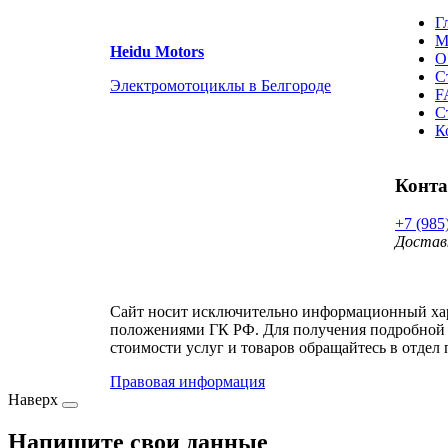
Г
М
Heidu Motors
О
С
Электромотоциклы в Белгороде
F
С
К
Конт
+7 (985
Достав
Сайт носит исключительно информационный хара
положениями ГК РФ. Для получения подробной 
стоимости услуг и товаров обращайтесь в отдел 
Правовая информация
Наверх
Напишите свои данные