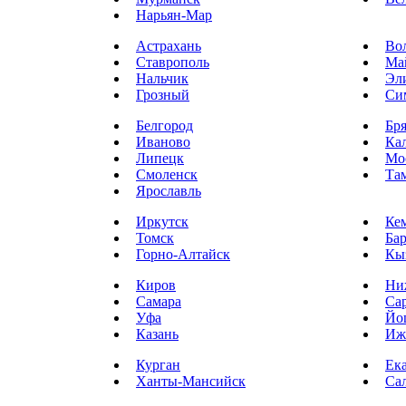
Нарьян-Мар
Астрахань
Во
Ставрополь
Ма
Нальчик
Эл
Грозный
Си
Белгород
Бр
Иваново
Ка
Липецк
Мо
Смоленск
Та
Ярославль
Иркутск
Ке
Томск
Ба
Горно-Алтайск
Кы
Киров
Ни
Самара
Са
Уфа
Йо
Казань
Иж
Курган
Ек
Ханты-Мансийск
Са