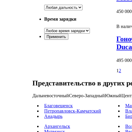
450 000
Время зарядки
В нали
Гоно
Duca
495 000
1
2
Представительство в других р
Дальневосточный
Северо-Западный
Южный
Цент
Благовещенск
Ма
Петропавловск-Камчатский
Вл
Анадырь
Би
Архангельск
Во
Мурманск
Ве