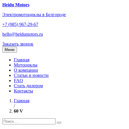
Перейти
Heidu Motors
к
Электромотоциклы в Белгороде
содержанию
+7 (985) 967-29-67
hello@heidumotors.ru
Заказать звонок
Меню
Главная
Мотоциклы
О компании
Статьи и новости
FAQ
Стать дилером
Контакты
Главная
/
60 V
Найти: