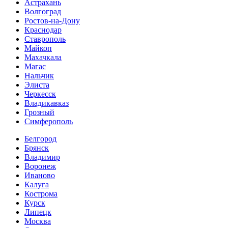
Астрахань
Волгоград
Ростов-на-Дону
Краснодар
Ставрополь
Майкоп
Махачкала
Магас
Нальчик
Элиста
Черкесск
Владикавказ
Грозный
Симферополь
Белгород
Брянск
Владимир
Воронеж
Иваново
Калуга
Кострома
Курск
Липецк
Москва