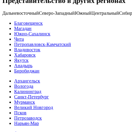
Представительство в других регионах
Дальневосточный
Северо-Западный
Южный
Центральный
Сибир
Благовещенск
Магадан
Южно-Сахалинск
Чита
Петропавловск-Камчатский
Владивосток
Хабаровск
Якутск
Анадырь
Биробиджан
Архангельск
Вологода
Калининград
Санкт-Петербург
Мурманск
Великий Новгород
Псков
Петрозаводск
Нарьян-Мар