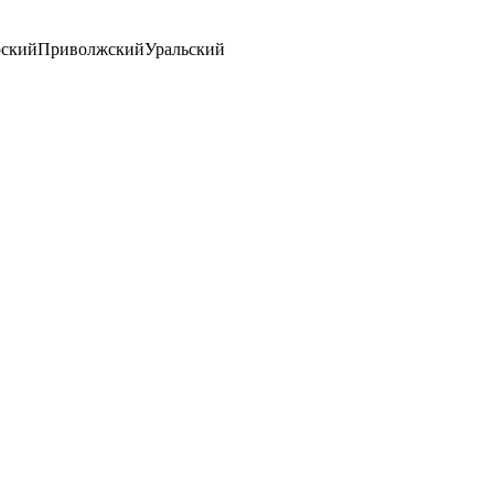
ский
Приволжский
Уральский