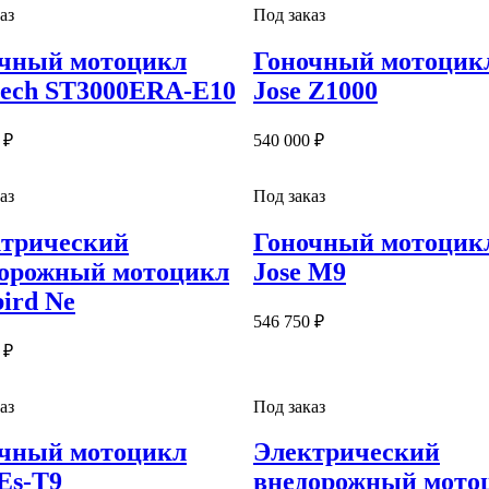
аз
Под заказ
чный мотоцикл
Гоночный мотоцик
tech ST3000ERA-E10
Jose Z1000
 ₽
540 000 ₽
аз
Под заказ
трический
Гоночный мотоцик
орожный мотоцикл
Jose M9
ird Ne
546 750 ₽
 ₽
аз
Под заказ
чный мотоцикл
Электрический
Es-T9
внедорожный мото