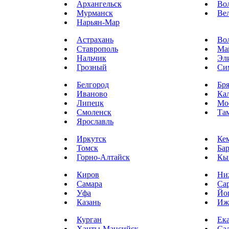
Архангельск
Во
Мурманск
Ве
Нарьян-Мар
Астрахань
Во
Ставрополь
Ма
Нальчик
Эл
Грозный
Си
Белгород
Бр
Иваново
Ка
Липецк
Мо
Смоленск
Та
Ярославль
Иркутск
Ке
Томск
Ба
Горно-Алтайск
Кы
Киров
Ни
Самара
Са
Уфа
Йо
Казань
Иж
Курган
Ек
Ханты-Мансийск
Са