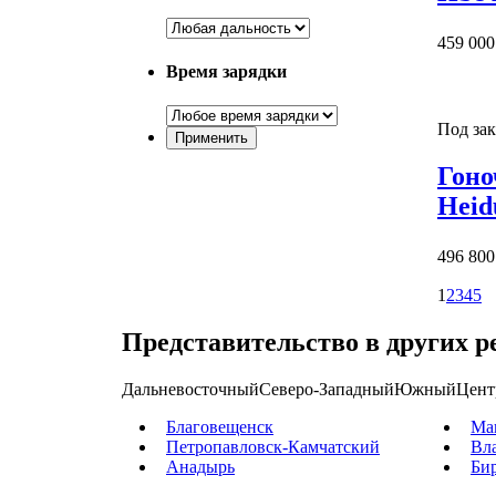
459 000
Время зарядки
Под зак
Гоно
Heid
496 800
1
2
3
4
5
Представительство в других р
Дальневосточный
Северо-Западный
Южный
Цент
Благовещенск
Ма
Петропавловск-Камчатский
Вл
Анадырь
Би