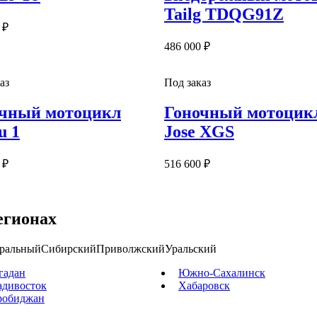
Tailg TDQG91Z
 ₽
486 000 ₽
аз
Под заказ
чный мотоцикл
Гоночный мотоцик
u 1
Jose XGS
 ₽
516 600 ₽
егионах
ральный
Сибирский
Приволжский
Уральский
гадан
Южно-Сахалинск
адивосток
Хабаровск
робиджан