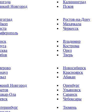
логода
Калининград
ликий Новгород
Псков
лгоград
Ростов-на-Дону
йкоп
Махачкала
иста
Черкесск
мферополь
янск
Владимир
луга
Кострома
сква
Орел
мбов
Тверь
мерово
Новосибирск
рнаул
Красноярск
зыл
Абакан
жний Новгород
Оренбург
ратов
Ульяновск
шкар-Ола
Саранск
евск
Чебоксары
атеринбург
Тюмень
лехард