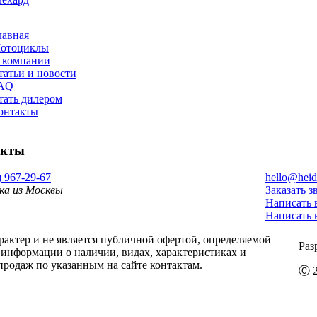
лавная
отоциклы
 компании
татьи и новости
AQ
тать дилером
онтакты
акты
) 967-29-67
hello@heid
ка из Москвы
Заказать з
Написать 
Написать 
ктер и не является публичной офертой, определяемой
Раз
информации о наличии, видах, характеристиках и
продаж по указанным на сайте контактам.
Ⓒ 2