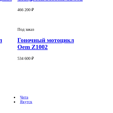
466 200 ₽
Под заказ
л
Гоночный мотоцикл
Oem Z1002
534 600 ₽
Чита
Якутск