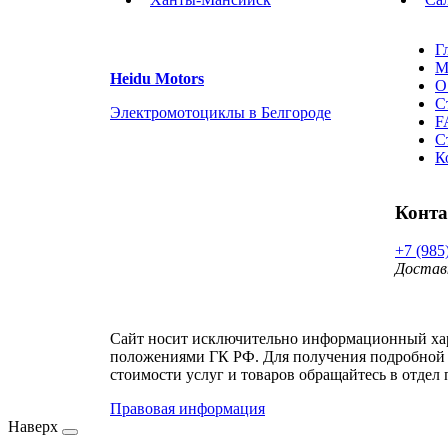
Г
М
Heidu Motors
О
С
Электромотоциклы в Белгороде
F
С
К
Конт
+7 (985
Достав
Сайт носит исключительно информационный хара
положениями ГК РФ. Для получения подробной 
стоимости услуг и товаров обращайтесь в отдел 
Правовая информация
Наверх